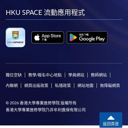
到
到
到
到
facebook
youtube
linkedin
instag
HKU SPACE 流動應用程式
職位空缺
教學/報名中心地點
學員網站
教師網站
內聯網
網頁出版政策
私隱政策
網站地圖
無障礙網頁
© 2026 香港大學專業進修學院 版權所有
香港大學專業進修學院乃非牟利擔保有限公司
返回頁首