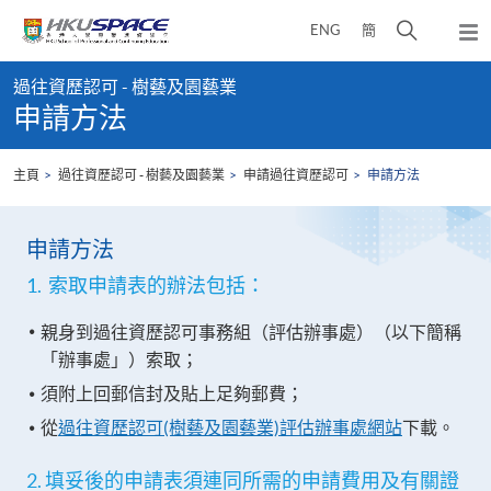
Skip
打
ENG
簡
to
彈
main
開
出
Main
content
搜
主
過往資歷認可 - 樹藝及園藝業
content
選
尋
申請方法
start
單
介
面
主頁
過往資歷認可 - 樹藝及園藝業
申請過往資歷認可
申請方法
申請方法
1. 索取申請表的辦法包括：
親身到過往資歷認可事務組（評估辦事處）（以下簡稱
「辦事處」）索取；
須附上回郵信封及貼上足夠郵費；
從
過往資歷認可(樹藝及園藝業)評估辦事處網站
下載。
2. 填妥後的申請表須連同所需的申請費用及有關證