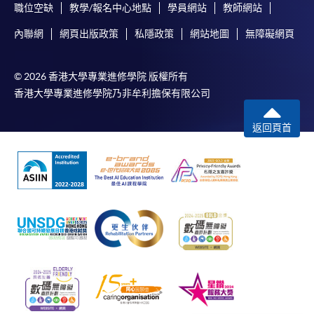
職位空缺
教學/報名中心地點
學員網站
教師網站
功被獲取錄。任何不成功的申請，課程組職員將儘
快與 閣下聯絡。
內聯網
網頁出版政策
私隱政策
網站地圖
無障礙網頁
申請人應注意，不論親身或網上報讀，相同的課
程/科目只可提交一次申請。
© 2026 香港大學專業進修學院 版權所有
在網上報名過程中，付款成功後，網頁將顯示付款
香港大學專業進修學院乃非牟利擔保有限公司
確認。另外，確認電子郵件亦會發送到 閣下的電
子郵件帳戶。請保留確定回條作日後查詢用途。
返回頁首
除特殊情況(例如課程因報名人數不足而被取消)及
法例規定外，一切已繳費用，概不退還。
如須甄選入學，則正式收據並不可作為 閣下已獲
取錄的證明。學院將在截止報名日期後儘快通知申
請者是否獲取錄。落選的申請人將獲退還已繳交的
學費。
免責聲明