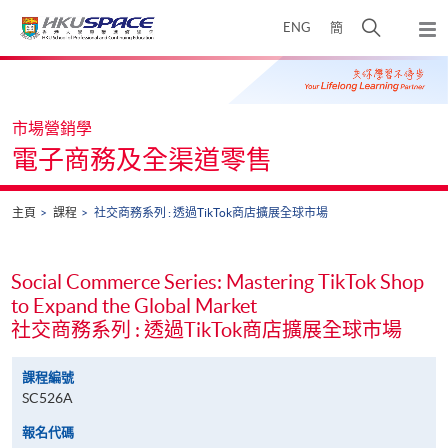
Skip
打
ENG
簡
to
彈
main
開
出
Main
content
搜
主
content
選
尋
start
單
介
市場營銷學
面
電子商務及全渠道零售
主頁
課程
社交商務系列 : 透過TikTok商店擴展全球市場
Social Commerce Series: Mastering TikTok Shop
to Expand the Global Market
社交商務系列 : 透過TikTok商店擴展全球市場
課程編號
SC526A
報名代碼