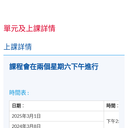
教師簡介
單元及上課詳情
上課詳情
課程會在兩個星期六下午進
行
Coleman
擁有
9
年的數位領域經驗
，在當
Mr
級媒體購買、測量和資料啟動。他曾在供
Coleman Lo
明來自各行各業的客戶通過全球市場的數
Coleman於2017年加入HiNA Tech
VP of
時間表 :
重要客戶團隊。在加入HiNA之前，他曾在Goo
Operations,
責資料跟蹤、搜索行銷管理和程式化解決
Key
日期
：
時間
：
告技術解決方案。
Accounts
2025年3月1日
Hina
下午2:00 -
2024年3月8日