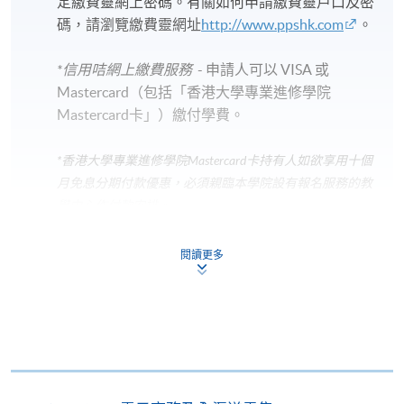
定繳費靈網上密碼。有關如何申請繳費靈戶口及密
碼，請瀏覽繳費靈網址
http://www.ppshk.com
。
*信用咭網上繳費服務
- 申請人可以 VISA 或
Mastercard（包括「香港大學專業進修學院
Mastercard卡」）繳付學費。
*香港大學專業進修學院Mastercard卡
持有人如欲享用十個
月免息分期付款優惠，必須親臨本學院設有報名服務的教
學中心作付款安排。
如欲了解如何於網上報讀新課程及繳費，請瀏覽網上
閱讀更多
申請/報讀指南 :
-
短期課程
-
個別學歷頒授課程