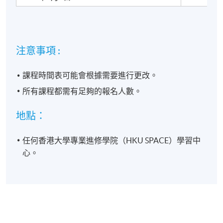
Technology
Co., Limited
注意事項 :
頒授證書
課程時間表可能會根據需要進行更改。
所有課程都需有足夠的報名人數。
學員修畢課程，上課出席率達70%或以上，按香港大學
體制，經香港大學專業進修學院獲准頒授 "社交商務系
地點：
列 : 透過TikTok商店擴展全球市場" 修讀證明書。
任何香港大學專業進修學院（HKU SPACE）學習中
報名代碼
2275-SC526A
心。
現時接受報名
日期 / 時間