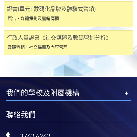
SF26報名表，親往
報名中心
或以郵遞方式連同學
證書(單元 : 數碼化品牌及體驗式營銷)
費以及所需證明文件呈交。
廣告、媒體策劃及營銷傳播
[
下載報名表SF26
]
行政人員證書《社交媒體及數碼營銷分析》
申請學歷頒授及專業課程可能需要其他資料，報名
數碼營銷，社交媒體及內容管理
表可向報名中心或有關課程負責人索取。填妥申請
表格後，請連同報名費/學費以及所需證明文件親
往報名中心或以郵遞方式遞交。
報讀同一學歷頒授課程內其他單元
我們的學校及附屬機構
​學院為學歷頒授課程特設「註冊及學費通知」，適
聯絡我們
用於一般學歷頒授課程。
課程負責人會為學員送上「註冊及學費通知」
3762 6262