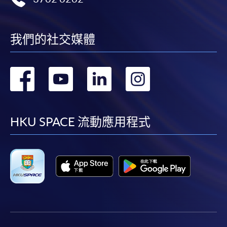
(「通知」)，請填妥有關「通知」，並親往報名中
心或以郵遞方式，遞交「通知」及繳交所需費用。
我們的社交媒體
有關繳費詳情，請參閱
付款方法
。如對報名程序有任
何疑問，請詳閱個別課程資料，或聯絡有關課程負責
人或報名中心。
轉
轉
轉
轉
課程/科目報名注意事項:
到
到
到
到
選用網上報名服務必須在已接駁互聯網及支援
facebook
youtube
linkedin
instag
HKU SPACE 流動應用程式
JavaScript程式瀏覽器的電腦上進行。建議選用
Google Chrome瀏覽器。
申請人不應閒置申請超過10分鐘。否則，申請人
必須重新開始整個申請程序。
網上報名只支援「提早報讀優惠」。如需享用其他
報讀優惠，請親臨學院的報名中心報名。
在網上報名過程中，由於提交課程申請和付款在系
統處理上為兩個不同的程序，成功付款並不保證成