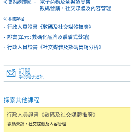
電子商務及全渠道零售
更多課程關於
報讀同一學歷頒授課程內其他單元
數碼營銷，社交媒體及內容管理
個別課程為須報讀同一學歷頒授課程及其他單元或繳
相關課程
交下期學費的學員，提供網上服務，如學員就讀的課
行政人員證書《數碼及社交媒體推廣》
程設有此服務，課程負責人會通知學員有關程序。
證書(單元 : 數碼化品牌及體驗式營銷)
行政人員證書《社交媒體及數碼營銷分析》
網上支付可通過「繳費靈」(PPS) (不適用於手機)、
VISA 或 Mastercard、「微信支付」(Online WeChat
Pay) 、「支付寶」(Online Alipay) 或 「轉數快」(FPS)
訂閱
繳付學費。
學院電子通訊
親身報名/郵遞
探索其他課程
行政人員證書《數碼及社交媒體推廣》
報讀新課程
數碼營銷，社交媒體及內容管理
凡以「先到先得」為取錄方式的課程，請填妥