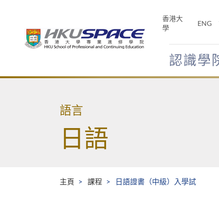
Skip
to
香港大
ENG
main
學
content
認識學
Main
content
start
語言
日語
主頁
課程
日語證書（中級）入學試