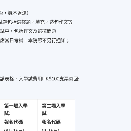
與否，概不退還）
試題包括選擇題，填充，造句作文等
學試中，包括作文及選擇問題
出席當日考試，本院恕不另行通知；
表格、入學試費用HK$100支票寄回;
第一場入學
第二場入學
試
:
試
:
報名代碼
報名代碼
(
8月15日)
(9月5日)