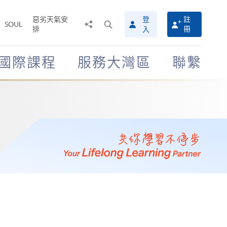
惡劣天氣安
登
註
分
打
SOUL
排
冊
入
享
開
至
搜
尋
國際課程
服務大灣區
聯繫
介
面