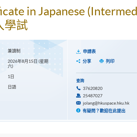
ficate in Japanese (Intermed
入學試
兼讀制
申請表
2026年8月15日 (星期
分享
列印
六)
1日
查詢
日語
37620820
25487027
jolang@hkuspace.hku.hk
有疑問？歡迎在此提出