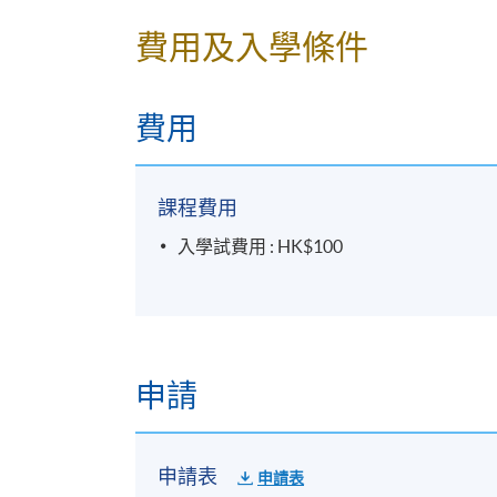
費用及入學條件
日期： 2026年8月15日（周六），2:30pm 
地點： 九龍東分校，九龍灣宏開道28號
（
*
課室編號請留意當日大堂通告）
費用
＊
第二場入學試考試時間表
A
課程費用
日期： 2026年9月5日（周六），2:30pm –
入學試費用 : HK$100
地點： 九龍東分校，九龍灣宏開道28號
（
*
課室編號請留意當日大堂通告）
申請
申請表
申請表