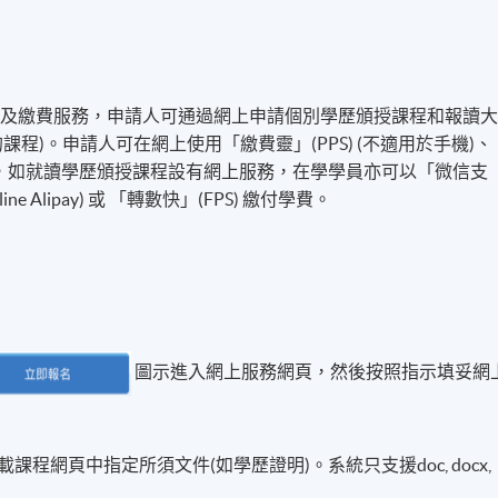
名及繳費服務，申請人可通過網上申請個別學歷頒授課程和報讀
程)。申請人可在網上使用「繳費靈」(PPS) (不適用於手機)、
付方式之外，如就讀學歷頒授課程設有網上服務，在學學員亦可以「微信支
line Alipay) 或 「轉數快」(FPS) 繳付學費。
圖示進入網上服務網頁，然後按照指示填妥網
程網頁中指定所須文件(如學歷證明)。系統只支援doc, docx,