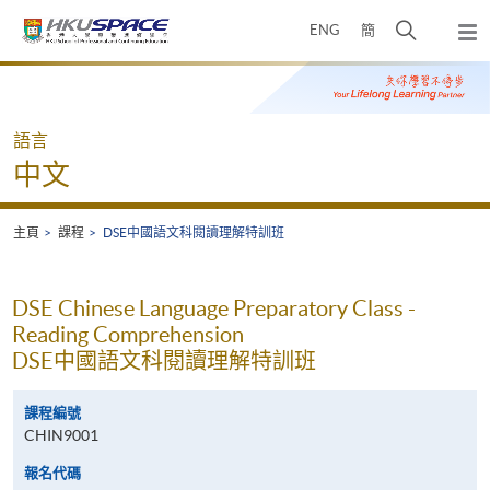
Skip
打
ENG
簡
to
彈
main
開
出
Main
content
搜
主
content
選
尋
start
單
介
語言
面
中文
主頁
課程
DSE中國語文科閱讀理解特訓班
DSE Chinese Language Preparatory Class -
Reading Comprehension
DSE中國語文科閱讀理解特訓班
課程編號
CHIN9001
報名代碼