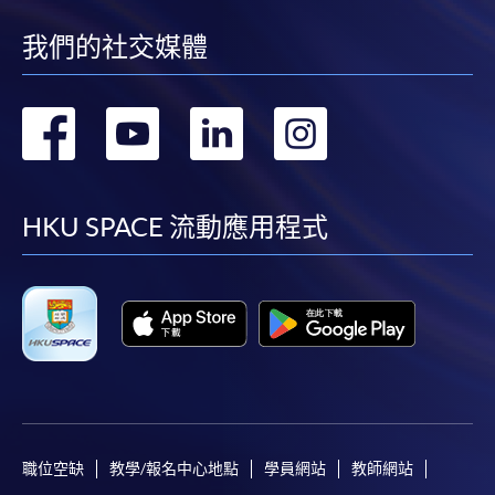
我們的社交媒體
轉
轉
轉
轉
到
到
到
到
facebook
youtube
linkedin
instag
HKU SPACE 流動應用程式
職位空缺
教學/報名中心地點
學員網站
教師網站