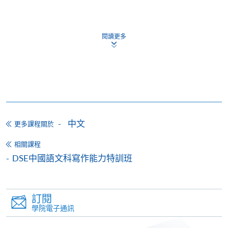
備註
閱讀更多
學費及學額不得轉讓他人。一經取錄，學生不得用
已付的學費和已取得的學額轉讀其他課程，惟學院
對特殊情況，可酌情處理。轉讀申請一經批准，學
生須要付港幣120元手續費。
學院在收妥費用後，會向申請人發出付款收據，惟
郵寄付款收據如若遺失，學院概不負責。
中文
付款收據只發一次。申請額外付款證明的收費為每
更多課程關於
張港幣30元。請以劃線支票支付，抬頭註明「香
相關課程
港大學專業進修學院」，並連同貼上郵票的回郵信
DSE中國語文科寫作能力特訓班
封及申請表交回本學院。補發的學費收據通常於課
程完結後寄出。
訂閱
有關香港大學專業進修學院Summer School 的取錄方
學院電子通訊
法、學生須知、報名中心及其他相關資訊，請登入
Summer School 網頁
。