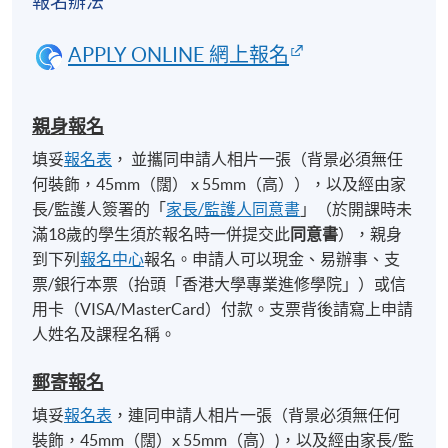
報名辦法
APPLY ONLINE 網上報名
親身報名
填妥
報名表
， 並攜同申請人相片一張（背景必須無任
何裝飾，45mm（闊） x 55mm（高）），以及經由家
長/監護人簽署的「
家長/監護人同意書
」（於開課時未
滿18歲的學生須於報名時一併提交此
同意書
），親身
到下列
報名中心
報名。申請人可以現金、易辦事、支
票/銀行本票（抬頭「香港大學專業進修學院」）或信
用卡（VISA/MasterCard）付款。支票背後請寫上申請
人姓名及課程名稱。
郵寄報名
填妥
報名表
，連同申請人相片一張（背景必須無任何
裝飾，45mm（闊）x 55mm（高）)，以及經由家長/監