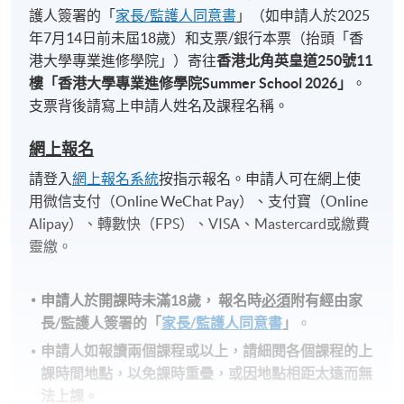
護人簽署的「
家長/監護人同意書
」（如申請人於2025
年7月14日前未屆18歲）和支票/銀行本票（抬頭「香
港大學專業進修學院」）寄往
香港北角英皇道
250
號
11
樓「香港大學專業進修學院
Summer School 2026
」
。
支票背後請寫上申請人姓名及課程名稱。
網上報名
請登入
網上報名系統
按指示報名。申請人可在網上使
用微信支付（Online WeChat Pay）、支付寶（Online
Alipay）、轉數快（FPS）、VISA、Mastercard或繳費
靈繳。
申請人於開課時未滿18歲​，
報名時
必須
附有經由家
長
/
監護人簽署的「
家長/監護人同意書
」
。
申請人如報讀兩個課程或以上，請細閱各個課程的上
課時間地點，以免課時重疊，或因地點相距太遠而無
法上課。