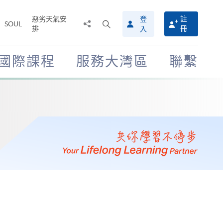
惡劣天氣安
登
註
分
打
SOUL
排
冊
入
享
開
至
搜
尋
國際課程
服務大灣區
聯繫
介
面