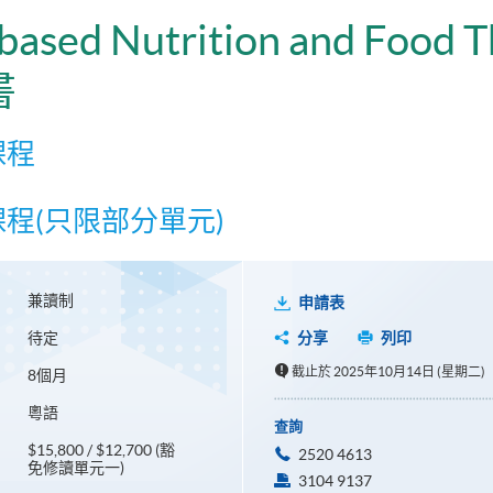
t-based Nutrition and Food 
書
課程
課程(只限部分單元)
兼讀制
申請表
待定
分享
列印
截止於 2025年10月14日 (星期二)
8個月
粵語
查詢
$15,800 / $12,700 (豁
2520 4613
免修讀單元一)
3104 9137