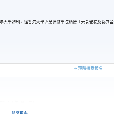
港大學體制，經香港大學專業進修學院頒授「素食營養及食療證
現時接受報名
間中星期六下午 (單元二)
期六下午 (單元三)
閱讀更多