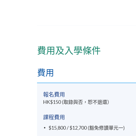
修業期
8 個月
地點
香港大學專業進修學院教學中心 (銅鑼灣/
費用及入學條件
費用
報名費用
HK$150 (取錄與否，恕不退還）
課程費用
$15,800 / $12,700 (豁免修讀單元一)