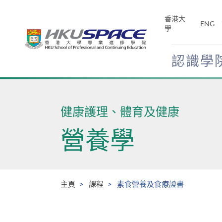
Skip
to
香港大
ENG
main
學
content
認識學
Main
content
start
健康護理、體育及健康
營養學
主頁
課程
素食營養及食療證書