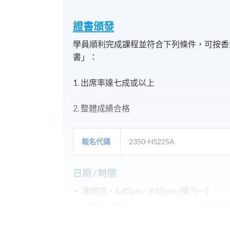
證書頒
發
學員順利完成課程並符合下列條件，可按香
書」：
1. 出席率達七成或以上
2. 整體成績合格
報名代碼
2350-HS225A
日期 / 時間
逢周四，6:45pm - 9:45pm. (單元一)
逢周二/周四，6:45pm - 9:45pm. ; 及
逢周二，6:45pm - 9:45pm. ; 及間中星