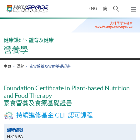
Skip
打
ENG
簡
to
彈
main
開
出
Main
content
搜
主
content
選
尋
start
單
介
健康護理、體育及健康
面
營養學
主頁
課程
素食營養及食療基礎證書
Foundation Certificate in Plant-based Nutrition
and Food Therapy
素食營養及食療基礎證書
持續進修基金 CEF 認可課程
課程編號
HS199A