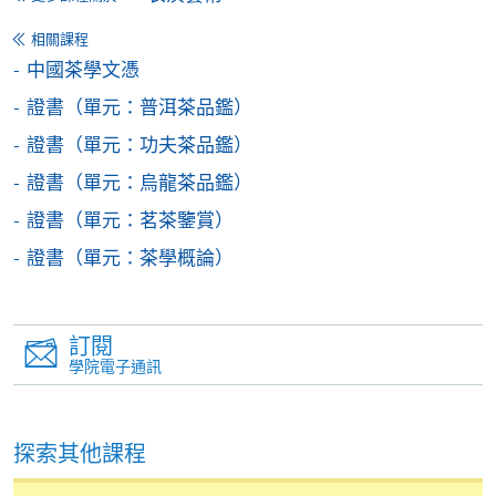
Alipay) 或 「轉數快」(FPS) 繳付學費。
相關課程
中國茶學文憑
報讀新課程
證書（單元：普洱茶品鑑）
證書（單元：功夫茶品鑑）
填寫網上報名表格
申請人可按該課程網頁的右上角的
證書（單元：烏龍茶品鑑）
圖示進入網上服務網頁，然
證書（單元：茗茶鑒賞）
後按照指示填妥網上報名表格。
證書（單元：茶學概論）
某些課程須甄選入學，並要求申請人上載課程網頁
中指定所須文件(如學歷證明)。系統只支援doc,
訂閱
docx, jpg 和pdf格式之附件。
學院電子通訊
繳交所需費用
探索其他課程
申請人可使用以下方式繳交報名費或課程費用: