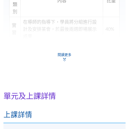
內容
比重
類
別
在導師的指導下，學員將分組進行設
實
計及安排茶會，於最後兩週即場展示
40%
習
成果
專
每位學員需以 PowerPoint(電腦演示文
題
閱讀更多
稿軟件)演示茶席設計概念及茶會流程
30%
研
安排
習
筆
包括選擇題及短答題(1小時)
30%
試
單元及上課詳情
合
共:
100%
上課詳情
學員符合下列所有要求，方可按香港大學體制，經香