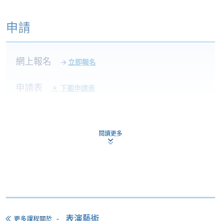
申請
網上報名
立即報名
申請表
下載申請表
報名辦法
網上報名服務
閱讀更多
香港大學專業進修學院提供24小時網上報名及繳費服
務，申請人可通過網上申請個別學歷頒授課程和報讀
大部份公開招生的課程(以先到先得形式報名的課程)。
申請人可在網上使用「繳費靈」(PPS) (不適用於手
機)、VISA 或 Mastercard。除上述支付方式之外，如就
讀學歷頒授課程設有網上服務，在學學員亦可以「微
表演藝術
信支付」(Online WeChat Pay) 、「支付寶」(Online
更多課程關於