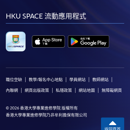
到
到
到
到
facebook
youtube
linkedin
instag
HKU SPACE 流動應用程式
凡以「先到先得」為取錄方式的課程，請填妥
SF26報名表，親往
報名中心
或以郵遞方式連同學
費以及所需證明文件呈交。
[
下載報名表SF26
]
申請學歷頒授及專業課程可能需要其他資料，報名
表可向報名中心或有關課程負責人索取。填妥申請
表格後，請連同報名費/學費以及所需證明文件親
職位空缺
教學/報名中心地點
學員網站
教師網站
往報名中心或以郵遞方式遞交。
內聯網
網頁出版政策
私隱政策
網站地圖
無障礙網頁
報讀同一學歷頒授課程內其他單元
© 2026 香港大學專業進修學院 版權所有
香港大學專業進修學院乃非牟利擔保有限公司
​學院為學歷頒授課程特設「註冊及學費通知」，適
用於一般學歷頒授課程。
返回頁首