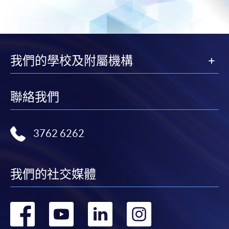
-
個別學歷頒授課程
報讀同一學歷頒授課程內其他單元
我們的學校及附屬機構
個別課程為須報讀同一學歷頒授課程及其他單元或繳
交下期學費的學員，提供網上服務，如學員就讀的課
程設有此服務，課程負責人會通知學員有關程序。
聯絡我們
網上支付可通過「繳費靈」(PPS) (不適用於手機)、
VISA 或 Mastercard、「微信支付」(Online WeChat
3762 6262
Pay) 、「支付寶」(Online Alipay) 或 「轉數快」(FPS)
繳付學費。
我們的社交媒體
親身報名/郵遞
轉
轉
轉
轉
報讀新課程