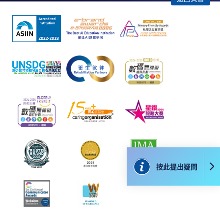
課程負責人會為學員送上「註冊及學費通知」
(「通知」)，請填妥有關「通知」，並親往報名中
心或以郵遞方式，遞交「通知」及繳交所需費用。
有關繳費詳情，請參閱
付款方法
。如對報名程序有任
何疑問，請詳閱個別課程資料，或聯絡有關課程負責
人或報名中心。
課程/科目報名注意事項:
選用網上報名服務必須在已接駁互聯網及支援
JavaScript程式瀏覽器的電腦上進行。建議選用
Google Chrome瀏覽器。
按此提出疑問
申請人不應閒置申請超過10分鐘。否則，申請人
必須重新開始整個申請程序。
網上報名只支援「提早報讀優惠」。如需享用其他
報讀優惠，請親臨學院的報名中心報名。