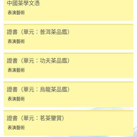
中國茶學文憑
繳費靈網上服務
- 申請人須先開立繳費靈戶口及設
表演藝術
定繳費靈網上密碼。有關如何申請繳費靈戶口及密
碼，請瀏覽繳費靈網址
http://www.ppshk.com
。
證書（單元：普洱茶品鑑）
*信用咭網上繳費服務
- 申請人可以 VISA 或
表演藝術
Mastercard（包括「香港大學專業進修學院
Mastercard卡」）繳付學費。
證書（單元：功夫茶品鑑）
表演藝術
*香港大學專業進修學院Mastercard卡
持有人如欲享用十個
月免息分期付款優惠，必須親臨本學院設有報名服務的教
學中心作付款安排。
證書（單元：烏龍茶品鑑）
表演藝術
如欲了解如何於網上報讀新課程及繳費，請瀏覽網上
申請/報讀指南 :
證書（單元：茗茶鑒賞）
-
短期課程
表演藝術