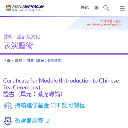
Skip
打
ENG
簡
to
彈
main
開
出
Main
content
搜
主
content
選
尋
start
單
介
藝術、設計及文化
面
表演藝術
主頁
課程
證書（單元：茶席導論）
Certificate for Module (Introduction to Chinese
Tea Ceremony)
證書（單元：茶席導論）
持續進修基金 CEF 認可課程
微證書課程