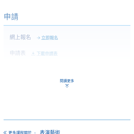
申請
網上報名
立即報名
申請表
下載申請表
報名辦法
網上報名服務
閱讀更多
香港大學專業進修學院提供24小時網上報名及繳費服
務，申請人可通過網上申請個別學歷頒授課程和報讀
大部份公開招生的課程(以先到先得形式報名的課程)。
申請人可在網上使用「繳費靈」(PPS) (不適用於手
機)、VISA 或 Mastercard。除上述支付方式之外，如就
讀學歷頒授課程設有網上服務，在學學員亦可以「微
表演藝術
信支付」(Online WeChat Pay) 、「支付寶」(Online
更多課程關於