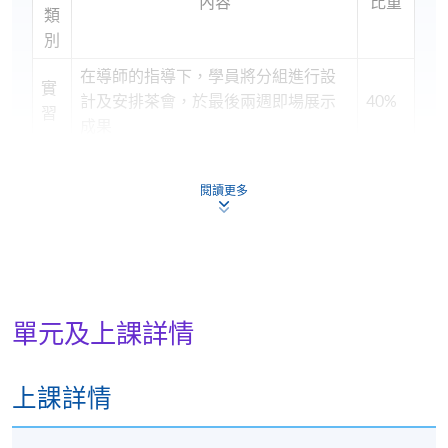
內容
比重
類
別
在導師的指導下，學員將分組進行設
實
計及安排茶會，於最後兩週即場展示
40%
習
成果
專
每位學員需以 PowerPoint(電腦演示文
題
閱讀更多
稿軟件)演示茶席設計概念及茶會流程
30%
研
安排
習
筆
包括選擇題及短答題(1小時)
30%
試
單元及上課詳情
合
共:
100%
上課詳情
學員符合下列所有要求，方可按香港大學體制，經香