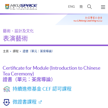
Skip
打
ENG
簡
to
彈
main
開
出
Main
content
搜
主
content
選
尋
start
單
介
藝術、設計及文化
面
表演藝術
主頁
課程
證書（單元：茶席導論）
Certificate for Module (Introduction to Chinese
Tea Ceremony)
證書（單元：茶席導論）
持續進修基金 CEF 認可課程
微證書課程