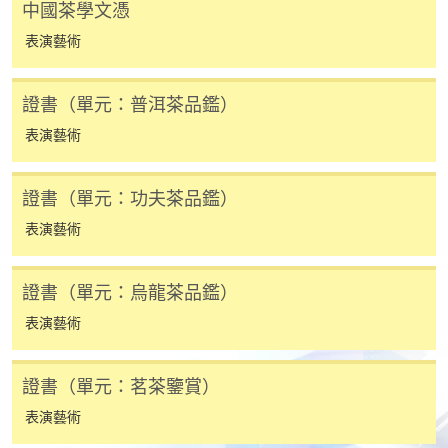
中國茶學文憑
繳費靈網上服務
- 申請人須先開立繳費靈戶口及設
表演藝術
定繳費靈網上密碼。有關如何申請繳費靈戶口及密
碼，請瀏覽繳費靈網址
http://www.ppshk.com
。
證書（單元：普洱茶品鑑）
*信用咭網上繳費服務
- 申請人可以 VISA 或
表演藝術
Mastercard（包括「香港大學專業進修學院
Mastercard卡」）繳付學費。
證書（單元：功夫茶品鑑）
表演藝術
*香港大學專業進修學院Mastercard卡
持有人如欲享用十個
月免息分期付款優惠，必須親臨本學院設有報名服務的教
學中心作付款安排。
證書（單元：烏龍茶品鑑）
表演藝術
如欲了解如何於網上報讀新課程及繳費，請瀏覽網上
申請/報讀指南 :
證書（單元：茗茶鑒賞）
-
短期課程
表演藝術