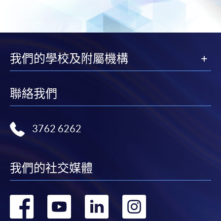
-
個別學歷頒授課程
報讀同一學歷頒授課程內其他單元
我們的學校及附屬機構
個別課程為須報讀同一學歷頒授課程及其他單元或繳
交下期學費的學員，提供網上服務，如學員就讀的課
程設有此服務，課程負責人會通知學員有關程序。
聯絡我們
網上支付可通過「繳費靈」(PPS) (不適用於手機)、
VISA 或 Mastercard、「微信支付」(Online WeChat
3762 6262
Pay) 、「支付寶」(Online Alipay) 或 「轉數快」(FPS)
繳付學費。
我們的社交媒體
親身報名/郵遞
轉
轉
轉
轉
報讀新課程