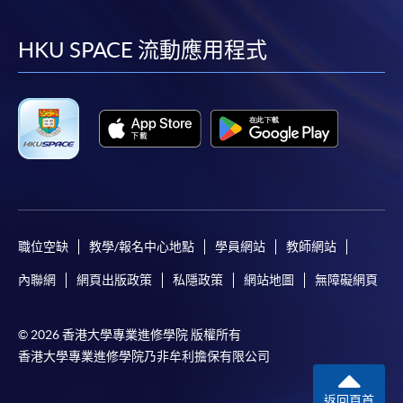
到
到
到
到
facebook
youtube
linkedin
instag
HKU SPACE 流動應用程式
凡以「先到先得」為取錄方式的課程，請填妥
SF26報名表，親往
報名中心
或以郵遞方式連同學
費以及所需證明文件呈交。
[
下載報名表SF26
]
申請學歷頒授及專業課程可能需要其他資料，報名
表可向報名中心或有關課程負責人索取。填妥申請
表格後，請連同報名費/學費以及所需證明文件親
職位空缺
教學/報名中心地點
學員網站
教師網站
往報名中心或以郵遞方式遞交。
內聯網
網頁出版政策
私隱政策
網站地圖
無障礙網頁
報讀同一學歷頒授課程內其他單元
© 2026 香港大學專業進修學院 版權所有
香港大學專業進修學院乃非牟利擔保有限公司
​學院為學歷頒授課程特設「註冊及學費通知」，適
用於一般學歷頒授課程。
返回頁首