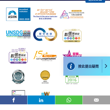
課程負責人會為學員送上「註冊及學費通知」
(「通知」)，請填妥有關「通知」，並親往報名中
心或以郵遞方式，遞交「通知」及繳交所需費用。
有關繳費詳情，請參閱
付款方法
。如對報名程序有任
何疑問，請詳閱個別課程資料，或聯絡有關課程負責
人或報名中心。
課程/科目報名注意事項:
按此提出疑問
選用網上報名服務必須在已接駁互聯網及支援
JavaScript程式瀏覽器的電腦上進行。建議選用
Google Chrome瀏覽器。
申請人不應閒置申請超過10分鐘。否則，申請人
必須重新開始整個申請程序。
網上報名只支援「提早報讀優惠」。如需享用其他
報讀優惠，請親臨學院的報名中心報名。