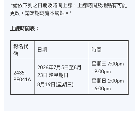
*請依下列之日期及時間上課，上課時間及地點有可能
港大學專業進修學院頒授「證書（單元：茶席導
更改，請定期瀏覽本網站。*
論）」：
上課時間表：
出席率達70%或以上；及
於指定時間內完成所有作業，並取得合格成績
報名代
日期
時間
碼
學院將盡量按所列的資料安排課程，惟學院保留在有
星期三 7:00pm
需要的情況下作出改動的權利。學員將獲另行通知。
2026年7月5日至8月
- 9:00pm
2435-
23日 逢星期日
PE041A
星期日 1:00pm
8月19日(星期三)
報名代碼
2435-PE041A
- 6:00pm
現時接受報名
日期 / 時間
逢周三、周日，7:00pm - 9:00pm & - 1:00pm -
6:00pm