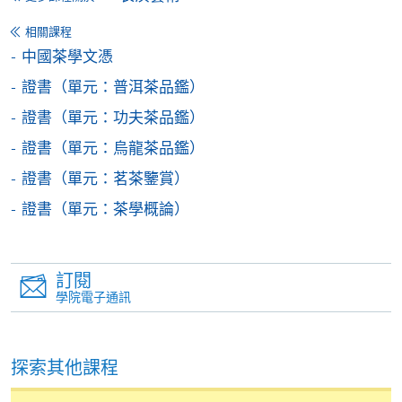
Alipay) 或 「轉數快」(FPS) 繳付學費。
相關課程
中國茶學文憑
報讀新課程
證書（單元：普洱茶品鑑）
證書（單元：功夫茶品鑑）
填寫網上報名表格
申請人可按該課程網頁的右上角的
證書（單元：烏龍茶品鑑）
圖示進入網上服務網頁，然
證書（單元：茗茶鑒賞）
後按照指示填妥網上報名表格。
證書（單元：茶學概論）
某些課程須甄選入學，並要求申請人上載課程網頁
中指定所須文件(如學歷證明)。系統只支援doc,
訂閱
docx, jpg 和pdf格式之附件。
學院電子通訊
繳交所需費用
探索其他課程
申請人可使用以下方式繳交報名費或課程費用: