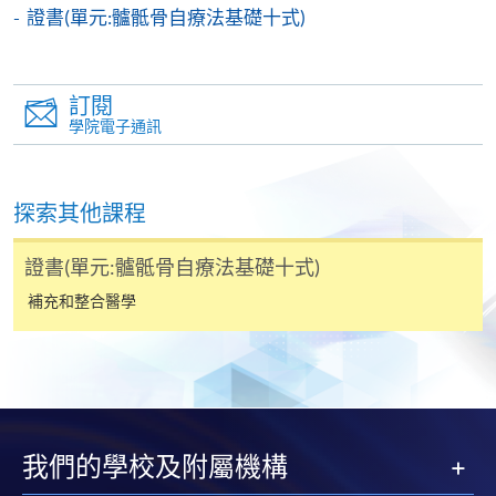
機)、VISA 或 Mastercard。除上述支付方式之外，如就
證書(單元:髗骶骨自療法基礎十式)
讀學歷頒授課程設有網上服務，在學學員亦可以「微
信支付」(Online WeChat Pay) 、「支付寶」(Online
Alipay) 或 「轉數快」(FPS) 繳付學費。
訂閱
學院電子通訊
報讀新課程
探索其他課程
填寫網上報名表格
申請人可按該課程網頁的右上角的
證書(單元:髗骶骨自療法基礎十式)
圖示進入網上服務網頁，然
補充和整合醫學
後按照指示填妥網上報名表格。
某些課程須甄選入學，並要求申請人上載課程網頁
中指定所須文件(如學歷證明)。系統只支援doc,
docx, jpg 和pdf格式之附件。
我們的學校及附屬機構