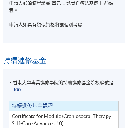
申請人必須修畢證書(單元 ：骶骨自療法基礎十式)課
修業期
程。
30小時
申請人如具有類似資格將獲個別考慮。
上課日期為:
考試日期為:
地點
北角城教學中心
持續進修基金
香港北角英皇道250號北角城中心 (炮台山港鐵站B出
口)
金鐘夏慤道18號海富中心
香港大學專業進修學院的持續進修基金院校編號是
香港金鐘夏慤道18號海富中心(金鐘港鐵站A出口，經
100
海富中心商場行人電梯上)
持續進修基金課程
Certificate for Module (Craniosacral Therapy
Self-Care Advanced 10)