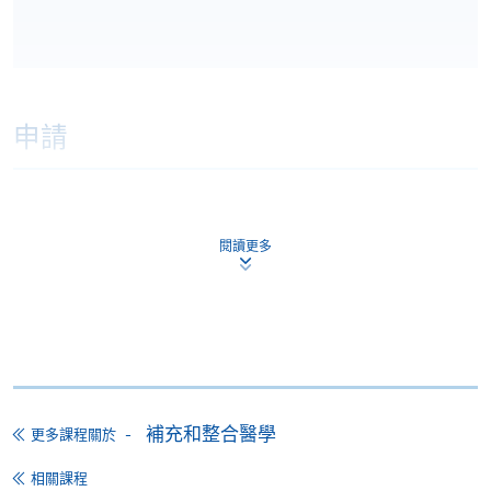
申請
網上報名
立即報名
閱讀更多
申請表
下載申請表
報名辦法
網上報名服務
香港大學專業進修學院提供24小時網上報名及繳費服
務，申請人可通過網上申請個別學歷頒授課程和報讀
補充和整合醫學
更多課程關於
大部份公開招生的課程(以先到先得形式報名的課程)。
申請人可在網上使用「繳費靈」(PPS) (不適用於手
相關課程