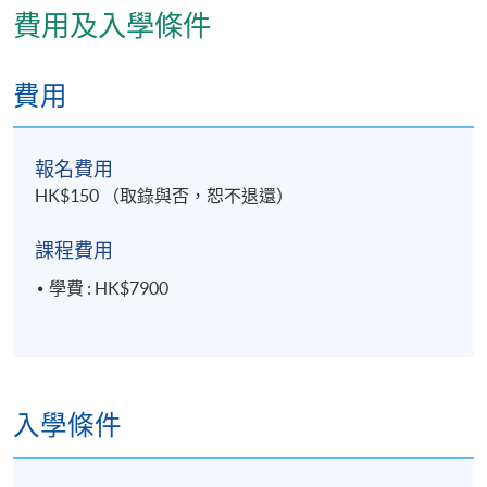
費用及入學條件
完成本課程並於各評核中獲得合格成績者，將按香港
大學體制，經香港大學專業進修學院頒授證書(單元 : 髗
費用
骶骨自療法進階十式 )。
報名費用
HK$150 （取錄與否，恕不退還）
評核方式
評核包括實習試及治療個案報告
課程費用
學費 : HK$7900
報名代碼
2390-HS195A
現時接受報名
入學條件
日期 / 時間
逢周六至周日，9:30am - 6:00pm