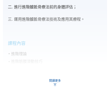
二. 進行進階髗骶骨療法前的身體評估；
三. 運用進階髗骶骨療法技術及應用其療程。
課程內容
進階理論
進階筋膜滑動技巧
進階全⾝檢查技巧
進階局部釋放技巧
閱讀更多
進階全⾝釋放技巧
進階頭髗骨/蝶骨技巧
面骨/上顎檢查技巧及治療技巧臨床應用
技巧重溫及綜合練習