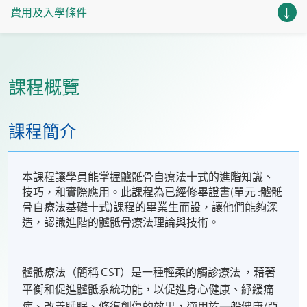
費用及入學條件
課程概覽
課程簡介
本課程讓學員能掌握髗骶骨自療法十式的進階知識、
技巧，和實際應用。此課程為已經修畢證書(單元 :髗骶
骨自療法基礎十式)課程的畢業生而設，讓他們能夠深
造，認識進階的髗骶骨療法理論與技術。
髗骶療法（簡稱 CST）是一種輕柔的觸診療法 ，藉著
平衡和促進髗骶系統功能，以促進身心健康、紓緩痛
症、改善睡眠、修復創傷的效果，適用於一般健康/亞