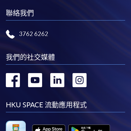
繳交所需費用
聯絡我們
申請人可使用以下方式繳交報名費或課程費用:
繳費靈網上服務
- 申請人須先開立繳費靈戶口及設
3762 6262
定繳費靈網上密碼。有關如何申請繳費靈戶口及密
碼，請瀏覽繳費靈網址
http://www.ppshk.com
。
我們的社交媒體
*信用咭網上繳費服務
- 申請人可以 VISA 或
Mastercard（包括「香港大學專業進修學院
Mastercard卡」）繳付學費。
轉
轉
轉
轉
到
到
到
到
*香港大學專業進修學院Mastercard卡
持有人如欲享用十個
月免息分期付款優惠，必須親臨本學院設有報名服務的教
facebook
youtube
linkedin
instag
學中心作付款安排。
HKU SPACE 流動應用程式
如欲了解如何於網上報讀新課程及繳費，請瀏覽網上
申請/報讀指南 :