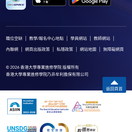
-
短期課程
-
個別學歷頒授課程
職位空缺
教學/報名中心地點
學員網站
教師網站
報讀同一學歷頒授課程內其他單元
內聯網
網頁出版政策
私隱政策
網站地圖
無障礙網頁
個別課程為須報讀同一學歷頒授課程及其他單元或繳
交下期學費的學員，提供網上服務，如學員就讀的課
© 2026 香港大學專業進修學院 版權所有
程設有此服務，課程負責人會通知學員有關程序。
香港大學專業進修學院乃非牟利擔保有限公司
網上支付可通過「繳費靈」(PPS) (不適用於手機)、
返回頁首
VISA 或 Mastercard、「微信支付」(Online WeChat
Pay) 、「支付寶」(Online Alipay) 或 「轉數快」(FPS)
繳付學費。