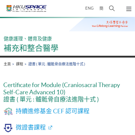
Skip
打
ENG
簡
to
彈
main
開
出
Main
content
搜
主
content
選
尋
start
單
介
健康護理、體育及健康
面
補充和整合醫學
主頁
課程
證書 ( 單元 : 髗骶骨自療法進階十式 )
Certificate for Module (Craniosacral Therapy
Self-Care Advanced 10)
證書 ( 單元 : 髗骶骨自療法進階十式 )
持續進修基金 CEF 認可課程
微證書課程