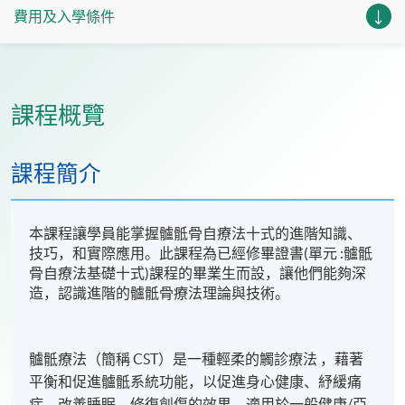
費用及入學條件
課程概覽
課程簡介
本課程讓學員能掌握髗骶骨自療法十式的進階知識、
技巧，和實際應用。此課程為已經修畢證書(單元 :髗骶
骨自療法基礎十式)課程的畢業生而設，讓他們能夠深
造，認識進階的髗骶骨療法理論與技術。
髗骶療法（簡稱 CST）是一種輕柔的觸診療法 ，藉著
平衡和促進髗骶系統功能，以促進身心健康、紓緩痛
症、改善睡眠、修復創傷的效果，適用於一般健康/亞