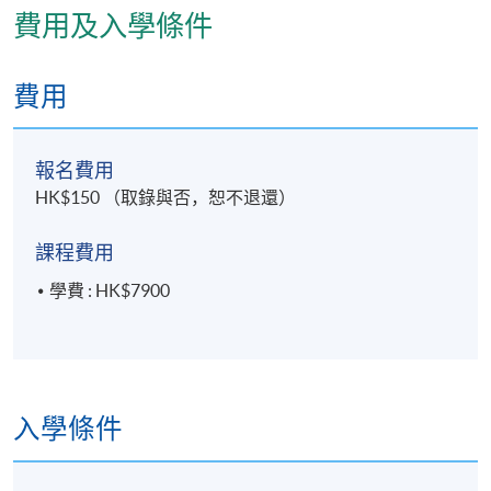
費用及入學條件
完成本課程並於各評核中獲得合格成績者，將按香港
大學體制，經香港大學專業進修學院頒授證書(單元 : 髗
費用
骶骨自療法進階十式 )。
報名費用
HK$150 （取錄與否，恕不退還）
評核方式
評核包括實習試及治療個案報告
課程費用
學費 : HK$7900
報名代碼
2390-HS195A
現時接受報名
入學條件
日期 / 時間
逢周六至周日，9:30am - 6:00pm