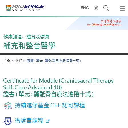
Skip
打
ENG
繁
to
弹
main
开
出
Main
content
搜
主
content
菜
寻
start
单
介
健康護理、體育及健康
面
補充和整合醫學
主页
课程
證書 ( 單元 : 髗骶骨自療法進階十式 )
Certificate for Module (Craniosacral Therapy
Self-Care Advanced 10)
證書 ( 單元 : 髗骶骨自療法進階十式 )
持續進修基金 CEF 認可課程
微證書課程