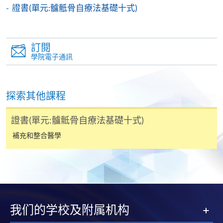
機)、VISA 或 Mastercard。除上述支付方式之外，如就
證書(單元:髗骶骨自療法基礎十式)
讀學歷頒授課程設有網上服務，在學學員亦可以「微
信支付」(Online WeChat Pay) 、「支付寶」(Online
Alipay) 或 「轉數快」(FPS) 繳付學費。
訂閱
學院電子通訊
報讀新課程
探索其他課程
填寫網上報名表格
申請人可按該課程網頁的右上角的
證書(單元:髗骶骨自療法基礎十式)
圖示進入網上服務網頁，然
補充和整合醫學
後按照指示填妥網上報名表格。
某些課程須甄選入學，並要求申請人上載課程網頁
中指定所須文件(如學歷證明)。系統只支援doc,
docx, jpg 和pdf格式之附件。
我们的学校及附属机构