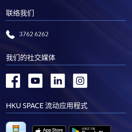
繳交所需費用
联络我们
申請人可使用以下方式繳交報名費或課程費用:
繳費靈網上服務
- 申請人須先開立繳費靈戶口及設
3762 6262
定繳費靈網上密碼。有關如何申請繳費靈戶口及密
碼，請瀏覽繳費靈網址
http://www.ppshk.com
。
我们的社交媒体
*信用咭網上繳費服務
- 申請人可以 VISA 或
Mastercard（包括「香港大學專業進修學院
Mastercard卡」）繳付學費。
转
转
转
转
到
到
到
到
*香港大學專業進修學院Mastercard卡
持有人如欲享用十個
月免息分期付款優惠，必須親臨本學院設有報名服務的教
facebook
youtube
linkedin
instag
學中心作付款安排。
HKU SPACE 流动应用程式
如欲了解如何於網上報讀新課程及繳費，請瀏覽網上
申請/報讀指南 :