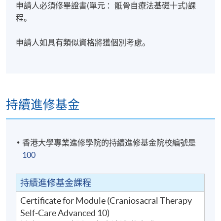
申請人必須修畢證書(單元 ：骶骨自療法基礎十式)課
修業期
程。
30小時
申請人如具有類似資格將獲個別考慮。
上課日期為:
考試日期為:
地點
北角城教學中心
持續進修基金
香港北角英皇道250號北角城中心 (炮台山港鐵站B出
口)
金鐘夏慤道18號海富中心
香港大學專業進修學院的持續進修基金院校編號是
香港金鐘夏慤道18號海富中心(金鐘港鐵站A出口，經
100
海富中心商場行人電梯上)
持續進修基金課程
Certificate for Module (Craniosacral Therapy
Self-Care Advanced 10)