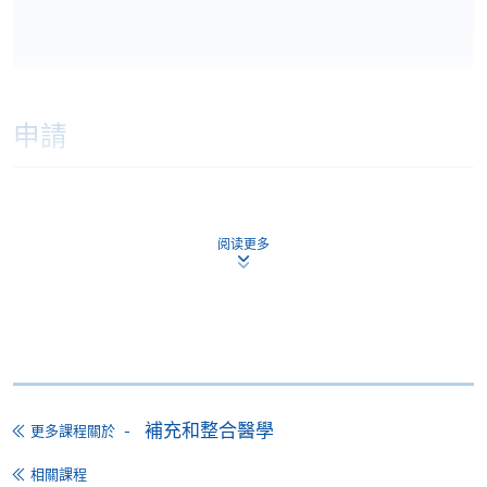
申請
網上報名
立即報名
阅读更多
申請表
下載申請表
報名辦法
網上報名服務
香港大學專業進修學院提供24小時網上報名及繳費服
務，申請人可通過網上申請個別學歷頒授課程和報讀
補充和整合醫學
更多課程關於
大部份公開招生的課程(以先到先得形式報名的課程)。
申請人可在網上使用「繳費靈」(PPS) (不適用於手
相關課程