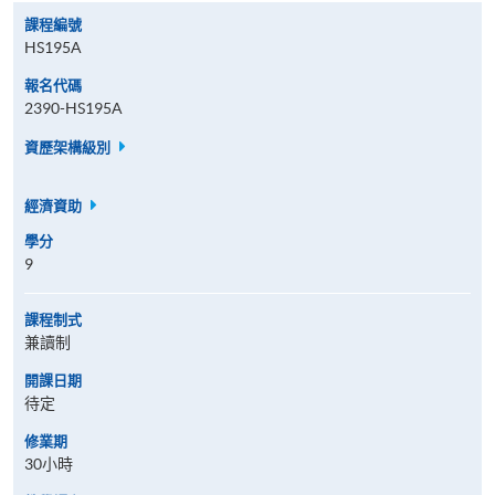
課程編號
HS195A
報名代碼
2390-HS195A
資歷架構級別
經濟資助
學分
9
課程制式
兼讀制
開課日期
待定
修業期
30小時