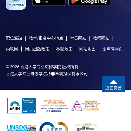
-
短期課程
-
個別學歷頒授課程
职位空缺
教学/报名中心地点
学员网站
教师网站
報讀同一學歷頒授課程內其他單元
内联网
网页出版政策
私隐政策
网站地图
无障碍网页
個別課程為須報讀同一學歷頒授課程及其他單元或繳
交下期學費的學員，提供網上服務，如學員就讀的課
© 2026 香港大学专业进修学院 版权所有
程設有此服務，課程負責人會通知學員有關程序。
香港大学专业进修学院乃非牟利担保有限公司
網上支付可通過「繳費靈」(PPS) (不適用於手機)、
返回页首
VISA 或 Mastercard、「微信支付」(Online WeChat
Pay) 、「支付寶」(Online Alipay) 或 「轉數快」(FPS)
繳付學費。