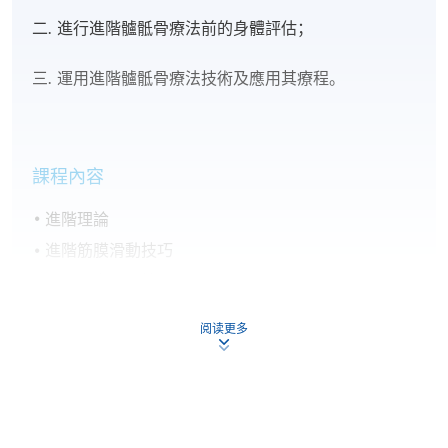
二. 進行進階髗骶骨療法前的身體評估；
三. 運用進階髗骶骨療法技術及應用其療程。
課程內容
進階理論
進階筋膜滑動技巧
進階全⾝檢查技巧
進階局部釋放技巧
阅读更多
進階全⾝釋放技巧
進階頭髗骨/蝶骨技巧
面骨/上顎檢查技巧及治療技巧臨床應用
技巧重溫及綜合練習