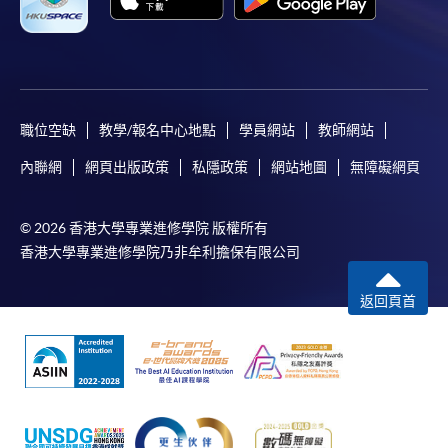
-
短期課程
-
個別學歷頒授課程
職位空缺
教學/報名中心地點
學員網站
教師網站
報讀同一學歷頒授課程內其他單元
內聯網
網頁出版政策
私隱政策
網站地圖
無障礙網頁
個別課程為須報讀同一學歷頒授課程及其他單元或繳
交下期學費的學員，提供網上服務，如學員就讀的課
© 2026 香港大學專業進修學院 版權所有
程設有此服務，課程負責人會通知學員有關程序。
香港大學專業進修學院乃非牟利擔保有限公司
網上支付可通過「繳費靈」(PPS) (不適用於手機)、
返回頁首
VISA 或 Mastercard、「微信支付」(Online WeChat
Pay) 、「支付寶」(Online Alipay) 或 「轉數快」(FPS)
繳付學費。