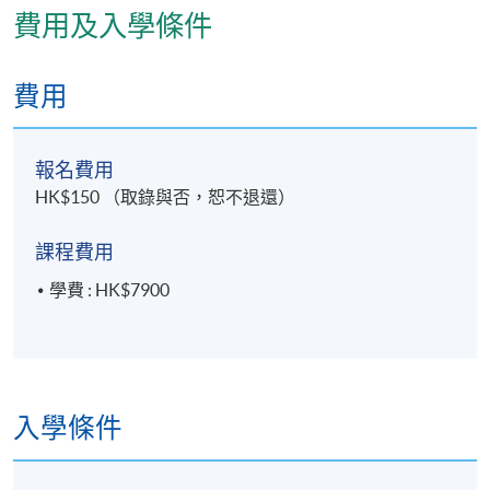
費用及入學條件
完成本課程並於各評核中獲得合格成績者，將按香港
大學體制，經香港大學專業進修學院頒授證書(單元 : 髗
費用
骶骨自療法進階十式 )。
報名費用
HK$150 （取錄與否，恕不退還）
評核方式
評核包括實習試及治療個案報告
課程費用
學費 : HK$7900
報名代碼
2390-HS195A
現時接受報名
入學條件
日期 / 時間
逢周六至周日，9:30am - 6:00pm