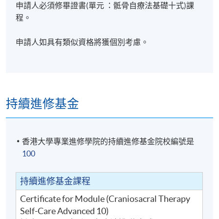
申請人必須修畢證書(單元 ：骶骨自療法基礎十式)課
修業期
程。
30小時
申請人如具有類似資格將獲個別考慮。
上課日期為:
考試日期為:
地點
北角城教學中心
持續進修基金
香港北角英皇道250號北角城中心 (炮台山港鐵站B出
口)
金鐘夏慤道18號海富中心
香港大學專業進修學院的持續進修基金院校編號是
香港金鐘夏慤道18號海富中心(金鐘港鐵站A出口，經
100
海富中心商場行人電梯上)
持續進修基金課程
Certificate for Module (Craniosacral Therapy
Self-Care Advanced 10)