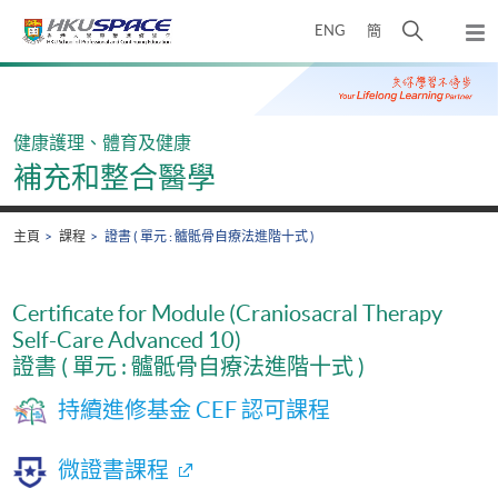
Skip
打
ENG
簡
to
彈
main
開
出
Main
content
搜
主
content
選
尋
start
單
介
健康護理、體育及健康
面
補充和整合醫學
主頁
課程
證書 ( 單元 : 髗骶骨自療法進階十式 )
Certificate for Module (Craniosacral Therapy
Self-Care Advanced 10)
證書 ( 單元 : 髗骶骨自療法進階十式 )
持續進修基金 CEF 認可課程
微證書課程