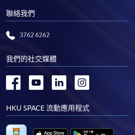
繳交所需費用
聯絡我們
申請人可使用以下方式繳交報名費或課程費用:
繳費靈網上服務
- 申請人須先開立繳費靈戶口及設
3762 6262
定繳費靈網上密碼。有關如何申請繳費靈戶口及密
碼，請瀏覽繳費靈網址
http://www.ppshk.com
。
我們的社交媒體
*信用咭網上繳費服務
- 申請人可以 VISA 或
Mastercard（包括「香港大學專業進修學院
Mastercard卡」）繳付學費。
轉
轉
轉
轉
到
到
到
到
*香港大學專業進修學院Mastercard卡
持有人如欲享用十個
月免息分期付款優惠，必須親臨本學院設有報名服務的教
facebook
youtube
linkedin
instag
學中心作付款安排。
HKU SPACE 流動應用程式
如欲了解如何於網上報讀新課程及繳費，請瀏覽網上
申請/報讀指南 :