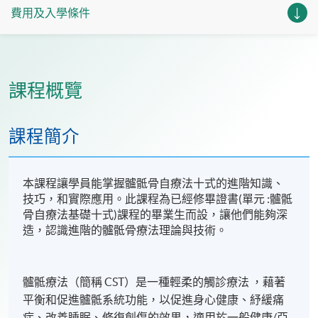
費用及入學條件
課程概覽
課程簡介
本課程讓學員能掌握髗骶骨自療法十式的進階知識、
技巧，和實際應用。此課程為已經修畢證書(單元 :髗骶
骨自療法基礎十式)課程的畢業生而設，讓他們能夠深
造，認識進階的髗骶骨療法理論與技術。
髗骶療法（簡稱 CST）是一種輕柔的觸診療法 ，藉著
平衡和促進髗骶系統功能，以促進身心健康、紓緩痛
症、改善睡眠、修復創傷的效果，適用於一般健康/亞