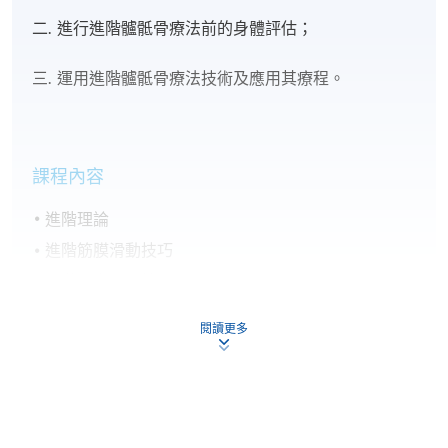
二. 進行進階髗骶骨療法前的身體評估；
三. 運用進階髗骶骨療法技術及應用其療程。
課程內容
進階理論
進階筋膜滑動技巧
進階全⾝檢查技巧
進階局部釋放技巧
閱讀更多
進階全⾝釋放技巧
進階頭髗骨/蝶骨技巧
面骨/上顎檢查技巧及治療技巧臨床應用
技巧重溫及綜合練習