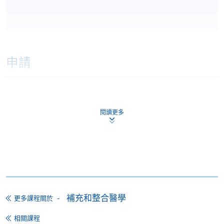
申請
網上報名
立即報名
閱讀更多
申請表
下載申請表
報名辦法
網上報名服務
香港大學專業進修學院提供24小時網上報名及繳費服
務，申請人可通過網上申請個別學歷頒授課程和報讀
補充和整合醫學
更多課程關於
大部份公開招生的課程(以先到先得形式報名的課程)。
申請人可在網上使用「繳費靈」(PPS) (不適用於手
相關課程