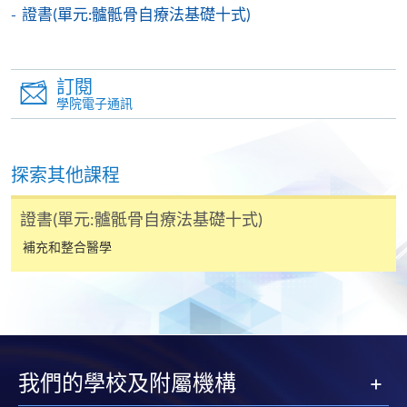
機)、VISA 或 Mastercard。除上述支付方式之外，如就
證書(單元:髗骶骨自療法基礎十式)
讀學歷頒授課程設有網上服務，在學學員亦可以「微
信支付」(Online WeChat Pay) 、「支付寶」(Online
Alipay) 或 「轉數快」(FPS) 繳付學費。
訂閱
學院電子通訊
報讀新課程
探索其他課程
填寫網上報名表格
申請人可按該課程網頁的右上角的
證書(單元:髗骶骨自療法基礎十式)
圖示進入網上服務網頁，然
補充和整合醫學
後按照指示填妥網上報名表格。
某些課程須甄選入學，並要求申請人上載課程網頁
中指定所須文件(如學歷證明)。系統只支援doc,
docx, jpg 和pdf格式之附件。
我們的學校及附屬機構