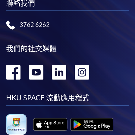
聯絡我們
人資料概不負責。
3. VISA / Mastercard
3762 6262
申請人可親臨學院任何一所報名中心，以 VISA 或
Mastercard（包括「香港大學專業進修學院
Mastercard卡」）繳付學費。香港大學專業進修學院
我們的社交媒體
Mastercard卡持有人，如報讀課程滿港幣2,000元，可
享有十個月免息分期付款優惠，惟課程申請人必須為
信用卡持有人。詳情請向學院報名中心職員查詢。
轉
轉
轉
轉
4. 網上繳費服務
到
到
到
到
大部份公開招生的課程（以先到先得形式報名）及個
facebook
youtube
linkedin
instag
HKU SPACE 流動應用程式
別學歷頒授課程提供網上報名/註冊服務，申請人可在
網上使用「繳費靈」（不適用於手機）、VISA或
Mastercard繳付有關課程的報名費或學費。除上述支
付方式之外，如就讀學歷頒授課程設有網上服務，學
員亦可以微信支付（Online WeChat Pay）、支付寶