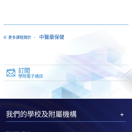
付款方法
1. 現金、「易辦事」（EPS）、微信支付
(WeChat Pay) 或支付寶(Alipay)
申請人可親臨學院任何一所報名中心，以現金、「易
中醫藥保健
更多課程關於
辦事」、微信支付（WeChat Pay）或支付寶
（Alipay） 繳付學費。
2. 支票或銀行本票
訂閱
如以劃線支票或銀行本票繳付，抬頭請註明「香港大
學院電子通訊
學專業進修學院」。支票背面請寫上課程名稱及申請
人姓名。 閣下可：
親臨學院各報名中心遞交劃線支票、報名表格及有關
證明文件；
我們的學校及附屬機構
或可將上述文件一併寄交各報名中心，信封上請註明
「報讀課程」，惟學院對郵遞失誤而遺失的支票及個