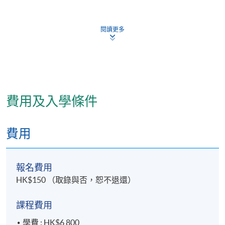
三. 解釋藥食同源與中醫藥膳養生的基礎；
閱讀更多
四. 識別常用保健中藥和方劑的功效及常用食物的性味
和特點；
五. 應用一般藥膳甜品的製作技巧；及
六. 調製藥膳養生茶飲。
費用及入學條件
費用
報名費用
HK$150 （取錄與否，恕不退還）
課程費用
學費 : HK$6,800