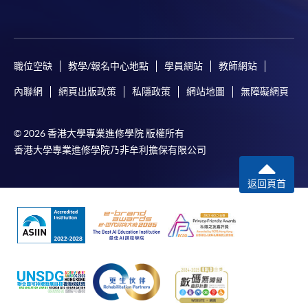
（Online Alipay）或轉數快（FPS）繳付學費，詳情請
參閱
報名辦法 -
網上報名服務
。
注意事項:
職位空缺
教學/報名中心地點
學員網站
教師網站
內聯網
網頁出版政策
私隱政策
網站地圖
無障礙網頁
如報讀課程將在五個工作天內開課，為免郵遞延誤報
名程序，建議申請人親身到學院報名中心報名，並避
© 2026 香港大學專業進修學院 版權所有
免使用支票付款。
香港大學專業進修學院乃非牟利擔保有限公司
除由學院裁定的特殊情況（例如課程因報名人數不足
返回頁首
而取消）之外，一切已繳費用概不退還。如獲學院批
准退還款項，以現金、易辦事、微信支付、支付寶、
支票或繳費靈（只限網上付款）方式繳交之款項，將
以支票退款；以信用卡繳交之款項，退款將直接退還
到支付款項時使用的信用卡戶口。
除本學院網頁所列明的學費外，個別課程或有其他額
外收費，詳情請聯絡有關學科職員。