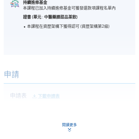
持續進修基金
本課程已加入持續進修基金可獲發還款項課程名單內
證書 (單元 : 中醫藥膳甜品茶飲)
本課程在資歴架構下獲得認可 (資歴架構第2級)
申請
申請表
下載申請表
報名辦法
本課程不設網上報名，申請人請帶備相關學歷證明的
閱讀更多
正本及副本，親臨學院任何一所報名中心報名。如非
香港永久居民，請帶備簽証身份書的正本及副本。