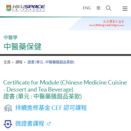
Skip
打
ENG
簡
to
彈
main
開
出
Main
content
搜
主
content
選
尋
start
單
介
中醫學
面
中醫藥保健
主頁
課程
證書 (單元 : 中醫藥膳甜品茶飲)
Certificate for Module (Chinese Medicine Cuisine
- Dessert and Tea Beverage)
證書 (單元 : 中醫藥膳甜品茶飲)
持續進修基金 CEF 認可課程
微證書課程