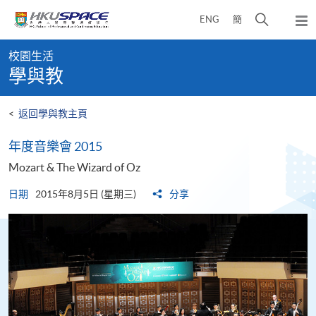
Skip
打
ENG
簡
to
彈
main
開
出
Main
content
搜
主
校園生活
content
選
尋
學與教
start
單
介
面
<
返回學與教主頁
年度音樂會 2015
Mozart & The Wizard of Oz
日期
2015年8月5日 (星期三)
分享