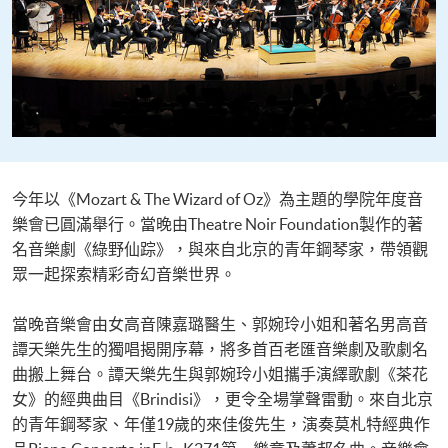
今年以《Mozart & The Wizard of Oz》為主題的學院年度音
樂會已圓滿舉行。當晚由Theatre Noir Foundation製作的著
名音樂劇《綠野仙踪》，與來自北京的青年鋼琴家，帶領觀
眾一起探索精彩奇幻音樂世界。
當晚音樂會由女高音陳嘉璐醫生、郭婉玲小姐和著名男高音
譚天樂先生的獨唱揭開序幕，將多首百老匯音樂劇及歌劇名
曲搬上舞台。譚天樂先生與郭婉玲小姐攜手演繹歌劇《茶花
女》的經典曲目《Brindisi》，更令全場掌聲雷動。來自北京
的青年鋼琴家、年僅19歲的來佳俊先生，演奏莫札特經典作