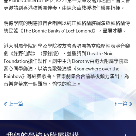
品Piano Concerto inE♭, K271第一樂章及蕭邦名曲。音樂會
更邀請到香港弦樂團伴奏，由陳永華教授擔任樂團指揮。
明德學院的明德雅音合唱團以純正蘇格蘭腔調演繹蘇格蘭傳
統民謠《The Bonnie Banks o’ LochLomond》，盡展才華。
港大附屬學院同學及學院校友會合唱團為當晚壓軸表演音樂
劇《綠野仙踪》（節錄版），並邀請到Theatre Noir
Foundation擔任製作。劇中主角Dorothy由港大附屬學院鄧
喬心同學飾演，以清亮歌聲演繹《Somewhere over the
Rainbow》等經典歌曲。音樂劇集合台前幕後傾力演出，為
音樂會帶來一個難忘、愉快的晚上。
上一篇
下一篇
我們的學校及附屬機構