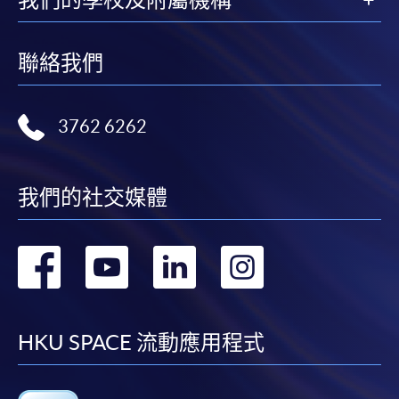
聯絡我們
3762 6262
我們的社交媒體
轉
轉
轉
轉
到
到
到
到
facebook
youtube
linkedin
instag
HKU SPACE 流動應用程式