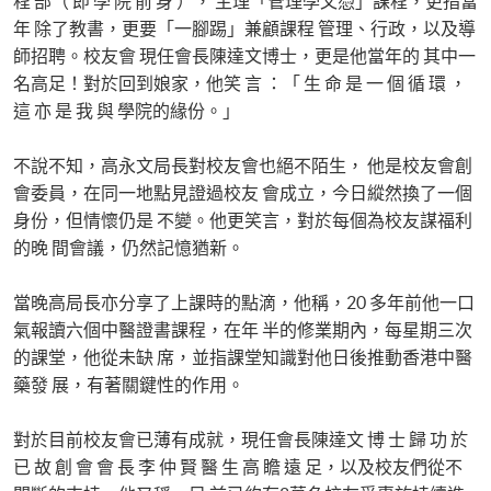
程 部（ 即 學 院 前 身 ）， 主理「管理學文憑」課程，更指當
年 除了教書，更要「一腳踢」兼顧課程 管理、行政，以及導
師招聘。校友會 現任會長陳達文博士，更是他當年的 其中一
名高足！對於回到娘家，他笑 言 ：「 生 命 是 一 個 循 環 ，
這 亦 是 我 與 學院的緣份。」
不說不知，高永文局長對校友會也絕不陌生， 他是校友會創
會委員，在同一地點見證過校友 會成立，今日縱然換了一個
身份，但情懷仍是 不變。他更笑言，對於每個為校友謀福利
的晚 間會議，仍然記憶猶新。
當晚高局長亦分享了上課時的點滴，他稱，20 多年前他一口
氣報讀六個中醫證書課程，在年 半的修業期內，每星期三次
的課堂，他從未缺 席，並指課堂知識對他日後推動香港中醫
藥發 展，有著關鍵性的作用。
對於目前校友會已薄有成就，現任會長陳達文 博 士 歸 功 於
已 故 創 會 會 長 李 仲 賢 醫 生 高 瞻 遠 足，以及校友們從不