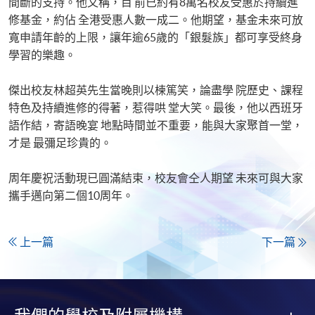
間斷的支持。他又稱，目 前已約有8萬名校友受惠於持續進
修基金，約佔 全港受惠人數一成二。他期望，基金未來可放
寬申請年齡的上限，讓年逾65歲的「銀髮族」都可享受終身
學習的樂趣。
傑出校友林超英先生當晚則以楝篤笑，論盡學 院歷史、課程
特色及持續進修的得著，惹得哄 堂大笑。最後，他以西班牙
語作結，寄語晚宴 地點時間並不重要，能與大家聚首一堂，
才是 最彌足珍貴的。
周年慶祝活動現已圓滿結束，校友會仝人期望 未來可與大家
攜手邁向第二個10周年。
上一篇
下一篇