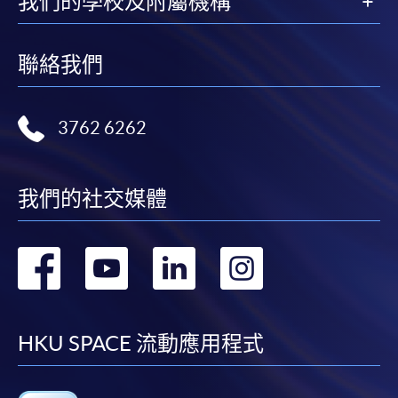
我們的學校及附屬機構
聯絡我們
3762 6262
我們的社交媒體
轉
轉
轉
轉
到
到
到
到
facebook
youtube
linkedin
instag
HKU SPACE 流動應用程式