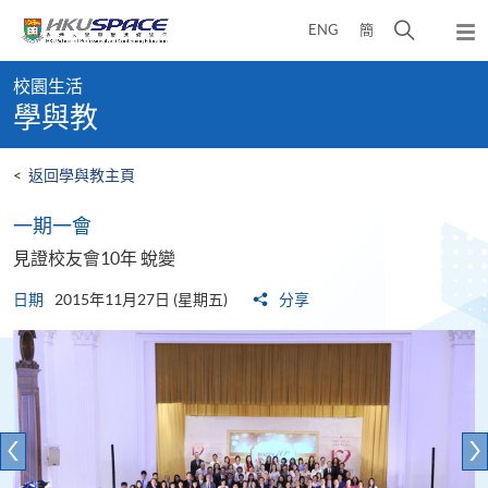
Skip
打
ENG
簡
to
彈
main
開
出
Main
content
搜
主
校園生活
content
選
尋
學與教
start
單
介
面
<
返回學與教主頁
一期一會
見證校友會10年 蛻變
日期
2015年11月27日 (星期五)
分享