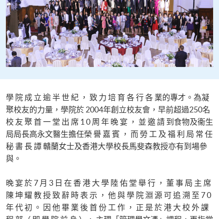
學 院 成 立 逾 半 世 紀 ， 致 力 培 育 各 行 各 業的專才。為凝
聚校友的力量，學院於 2004年創立校友會，早前超過250名
校 友 聚 首 一 堂 出 席 1 0 周 年 晚 宴 ， 並 邀 請 到食物及衞生
局局長高永文醫生擔任榮 譽 嘉 賓 ， 而 勞 工 及 福 利 局 常 任
秘 書 長 譚 贛蘭女士及香港大學校長馬斐森教授亦有到場參
與。
晚 宴 於 7 月 3 日 在 香 港 大 學 陸 佑 堂 舉 行 ， 董 事 局 主 席
陳 坤 耀 教 授 致 辭 時 表 示 ， 他 與 學 院 淵 源 可 追 溯 至 7 0
年 代 初 。 因 他 畢 業 後 首 份 工 作 ， 正 是 於 港 大 校 外 課