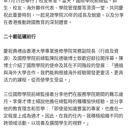
年7月15日舉行了校友聚會。當天，國際學院前總監、師
生、校友、海外夥伴代表、學院管理層等濟濟一堂，共同慶
祝此重要時刻，一起見證學院20年的成長及蛻變，以及分享
在香港推動跨國教育的深刻體會。
二十載砥礪前行
慶祝典禮由香港大學專業進修學院常務副院長（行政及資
源）及國際學院前總監陳阮德徽博士致歡迎辭拉開序幕。陳
博士介紹了國際學院的使命及其在不同階段的發展：「通過
與海外大學合作，我們能夠根據海外經驗開發更靈活、更具
活力的課程，從而使學生受益。」
三位國際學院前總監接着分享他們在服務學院期間的難忘歲
月。李偉才博士細說他擔任總監時的種種愉快經驗，並分享
他的教育理念和哲學：「即使是知識豐富的專家，也應在一
定程度上成為通才。因此，在我的任內，我積極組織不同的
跨領域活動，以培養及擴闊學生的視野。」