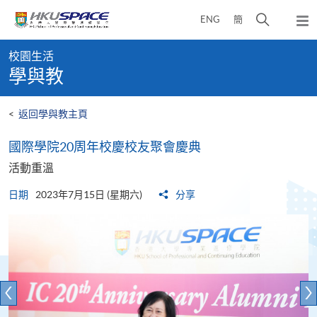
Skip
打
ENG
簡
to
彈
main
開
出
Main
content
搜
主
校園生活
content
選
尋
學與教
start
單
介
面
<
返回學與教主頁
國際學院20周年校慶校友聚會慶典
活動重溫
日期
2023年7月15日 (星期六)
分享