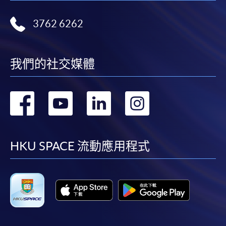
3762 6262
我們的社交媒體
轉
轉
轉
轉
到
到
到
到
facebook
youtube
linkedin
instag
HKU SPACE 流動應用程式