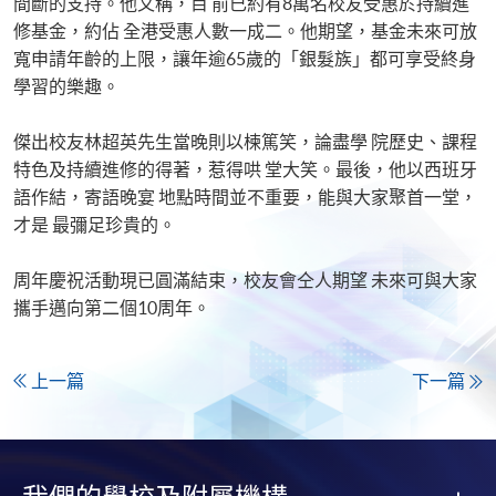
間斷的支持。他又稱，目 前已約有8萬名校友受惠於持續進
修基金，約佔 全港受惠人數一成二。他期望，基金未來可放
寬申請年齡的上限，讓年逾65歲的「銀髮族」都可享受終身
學習的樂趣。
傑出校友林超英先生當晚則以楝篤笑，論盡學 院歷史、課程
特色及持續進修的得著，惹得哄 堂大笑。最後，他以西班牙
語作結，寄語晚宴 地點時間並不重要，能與大家聚首一堂，
才是 最彌足珍貴的。
周年慶祝活動現已圓滿結束，校友會仝人期望 未來可與大家
攜手邁向第二個10周年。
上一篇
下一篇