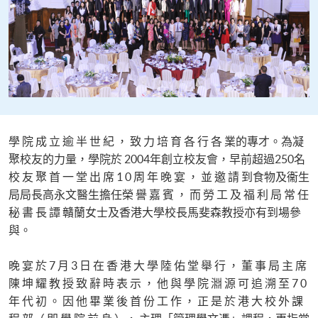
學 院 成 立 逾 半 世 紀 ， 致 力 培 育 各 行 各 業的專才。為凝
聚校友的力量，學院於 2004年創立校友會，早前超過250名
校 友 聚 首 一 堂 出 席 1 0 周 年 晚 宴 ， 並 邀 請 到食物及衞生
局局長高永文醫生擔任榮 譽 嘉 賓 ， 而 勞 工 及 福 利 局 常 任
秘 書 長 譚 贛蘭女士及香港大學校長馬斐森教授亦有到場參
與。
晚 宴 於 7 月 3 日 在 香 港 大 學 陸 佑 堂 舉 行 ， 董 事 局 主 席
陳 坤 耀 教 授 致 辭 時 表 示 ， 他 與 學 院 淵 源 可 追 溯 至 7 0
年 代 初 。 因 他 畢 業 後 首 份 工 作 ， 正 是 於 港 大 校 外 課