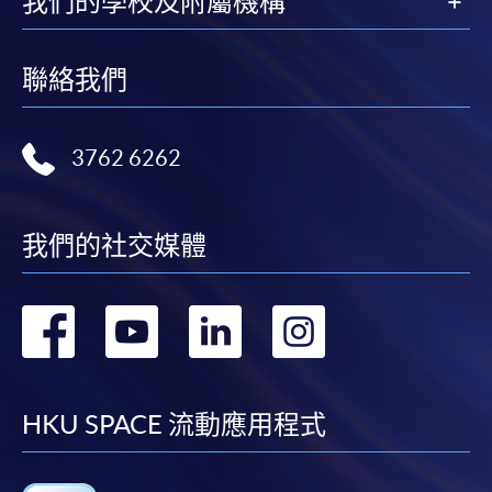
我們的學校及附屬機構
聯絡我們
3762 6262
我們的社交媒體
轉
轉
轉
轉
到
到
到
到
facebook
youtube
linkedin
instag
HKU SPACE 流動應用程式