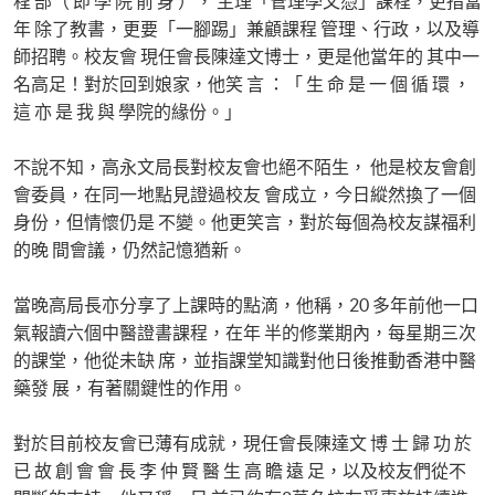
程 部（ 即 學 院 前 身 ）， 主理「管理學文憑」課程，更指當
年 除了教書，更要「一腳踢」兼顧課程 管理、行政，以及導
師招聘。校友會 現任會長陳達文博士，更是他當年的 其中一
名高足！對於回到娘家，他笑 言 ：「 生 命 是 一 個 循 環 ，
這 亦 是 我 與 學院的緣份。」
不說不知，高永文局長對校友會也絕不陌生， 他是校友會創
會委員，在同一地點見證過校友 會成立，今日縱然換了一個
身份，但情懷仍是 不變。他更笑言，對於每個為校友謀福利
的晚 間會議，仍然記憶猶新。
當晚高局長亦分享了上課時的點滴，他稱，20 多年前他一口
氣報讀六個中醫證書課程，在年 半的修業期內，每星期三次
的課堂，他從未缺 席，並指課堂知識對他日後推動香港中醫
藥發 展，有著關鍵性的作用。
對於目前校友會已薄有成就，現任會長陳達文 博 士 歸 功 於
已 故 創 會 會 長 李 仲 賢 醫 生 高 瞻 遠 足，以及校友們從不