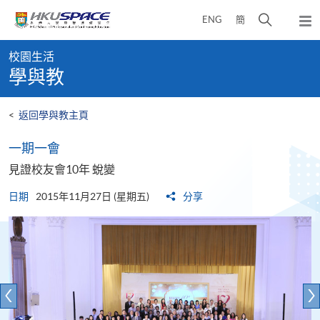
Skip
打
ENG
簡
to
彈
main
開
出
Main
content
搜
主
校園生活
content
選
尋
學與教
start
單
介
面
<
返回學與教主頁
一期一會
見證校友會10年 蛻變
日期
2015年11月27日 (星期五)
分享