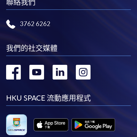
聯絡我們
3762 6262
我們的社交媒體
轉
轉
轉
轉
到
到
到
到
facebook
youtube
linkedin
instag
HKU SPACE 流動應用程式