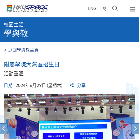
Skip
打
ENG
簡
to
彈
main
開
出
Main
content
搜
主
校園生活
content
選
尋
學與教
start
單
介
面
<
返回學與教主頁
附屬學院大灣區招生日
活動重溫
日期
2024年6月29日 (星期六)
分享