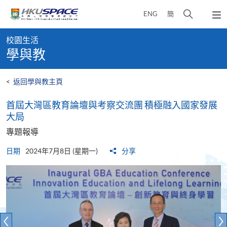
Skip
打
ENG
簡
to
彈
main
開
出
Main
content
搜
主
校園生活
content
選
尋
學與教
start
單
介
面
<
返回學與教主頁
首屆大灣區教育論壇與考察交流團 積極融入國家發展
大局
專題報導
日期
2024年7月8日 (星期一)
分享