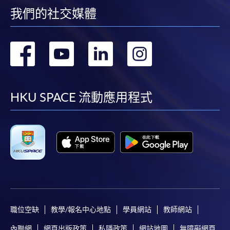
我們的社交媒體
轉
轉
轉
轉
到
到
到
到
facebook
youtube
linkedin
instag
HKU SPACE 流動應用程式
職位空缺
教學/報名中心地點
學員網站
教師網站
內聯網
網頁出版政策
私隱政策
網站地圖
無障礙網頁