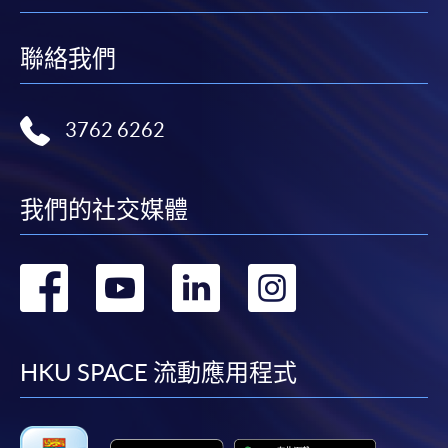
聯絡我們
3762 6262
我們的社交媒體
轉
轉
轉
轉
到
到
到
到
facebook
youtube
linkedin
instag
HKU SPACE 流動應用程式