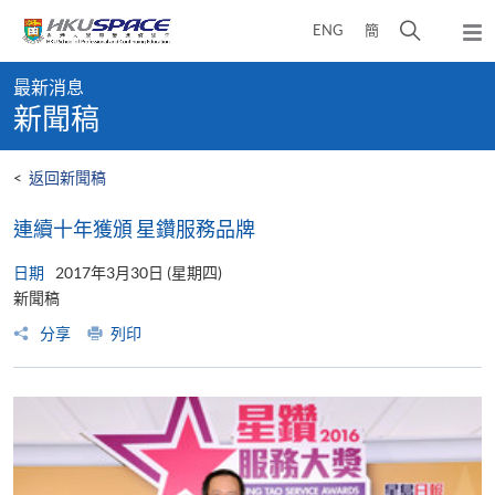
Skip
打
ENG
簡
to
彈
main
開
出
Main
content
搜
主
最新消息
content
選
尋
新聞稿
start
單
介
面
<
返回新聞稿
連續十年獲頒 星鑽服務品牌
日期
2017年3月30日 (星期四)
新聞稿
分享
列印