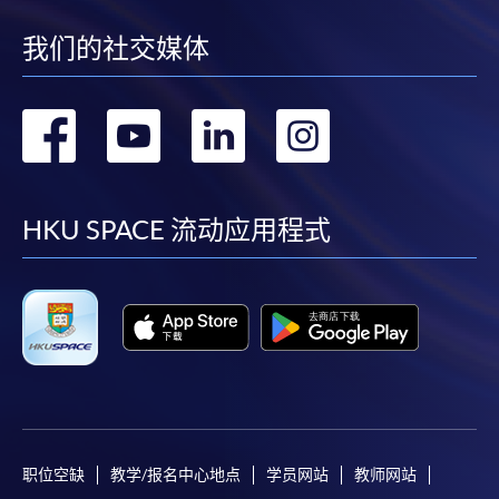
我们的社交媒体
转
转
转
转
到
到
到
到
facebook
youtube
linkedin
instag
HKU SPACE 流动应用程式
职位空缺
教学/报名中心地点
学员网站
教师网站