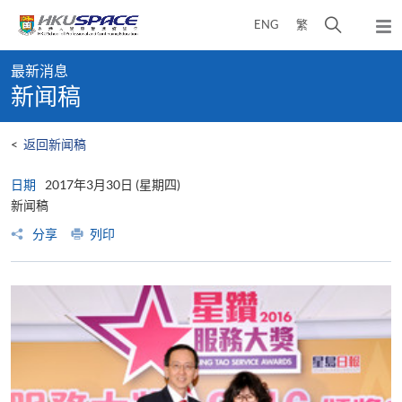
Skip
打
ENG
繁
to
弹
main
开
出
Main
content
搜
主
最新消息
content
菜
寻
新闻稿
start
单
介
面
<
返回新闻稿
日期
2017年3月30日 (星期四)
新闻稿
分享
列印