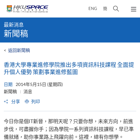
Skip
打
ENG
簡
to
彈
main
開
出
Main
content
搜
主
最新消息
content
選
尋
新聞稿
start
單
介
面
<
返回新聞稿
香港大學專業進修學院推出多項資訊科技課程 全面提
升個人優勢 策劃事業進修藍圖
日期
2014年5月15日 (星期四)
新聞稿
消息
分享
列印
今日你是個IT新晉，那明天呢？只要你想，未來方向，前進
步伐，可盡握你手；因為學院一系列資訊科技課程，早已準
備就緒，助你事業路上飛躍向前。這裡，總有你想學。