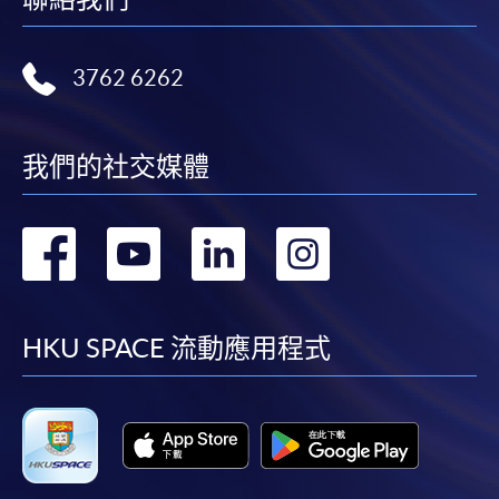
3762 6262
我們的社交媒體
轉
轉
轉
轉
到
到
到
到
facebook
youtube
linkedin
instag
HKU SPACE 流動應用程式