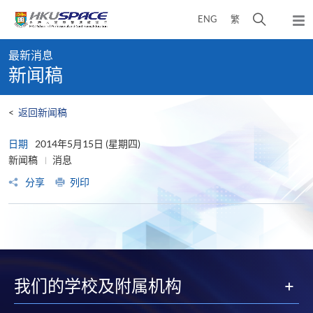
Skip
打
ENG
繁
to
弹
main
开
出
Main
content
搜
主
最新消息
content
菜
寻
新闻稿
start
单
介
面
<
返回新闻稿
日期
2014年5月15日 (星期四)
新闻稿
消息
分享
列印
我们的学校及附属机构