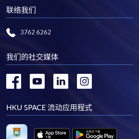
联络我们
3762 6262
我们的社交媒体
转
转
转
转
到
到
到
到
facebook
youtube
linkedin
instag
HKU SPACE 流动应用程式