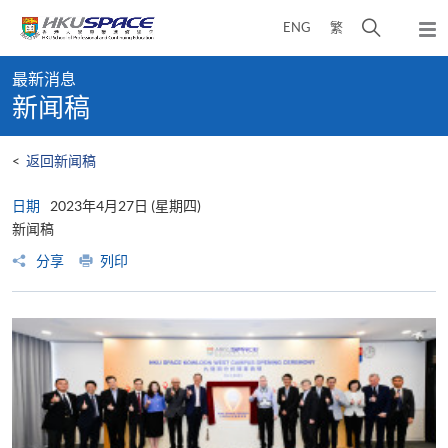
Skip
打
ENG
繁
to
弹
main
开
出
Main
content
搜
主
最新消息
content
菜
寻
新闻稿
start
单
介
面
<
返回新闻稿
日期
2023年4月27日 (星期四)
新闻稿
分享
列印