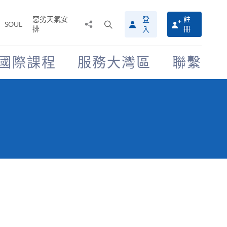
惡劣天氣安
登
註
分
打
SOUL
排
冊
入
享
開
至
搜
尋
國際課程
服務大灣區
聯繫
介
面