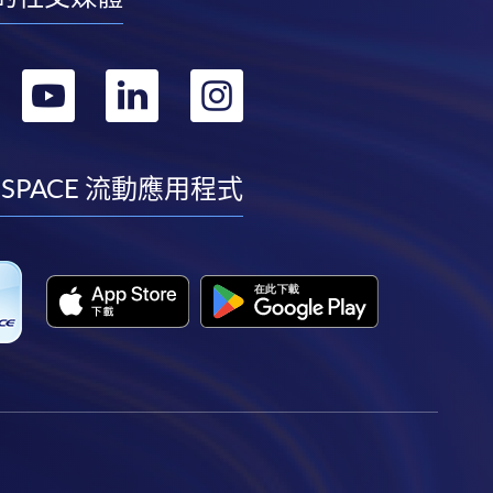
轉
轉
轉
轉
到
到
到
到
facebook
youtube
linkedin
instagram
 SPACE 流動應用程式