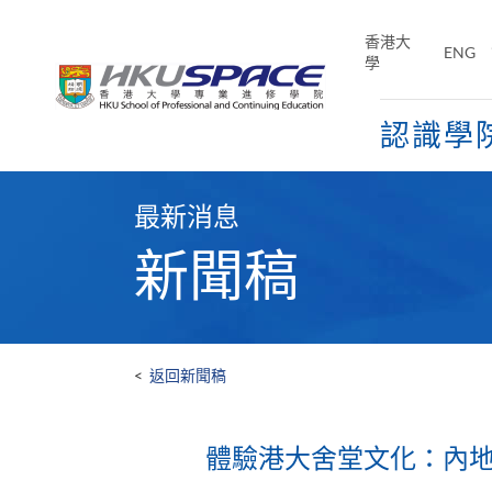
Skip
to
香港大
ENG
main
學
content
認識學
Main
content
最新消息
start
新聞稿
<
返回新聞稿
體驗港大舍堂文化：內