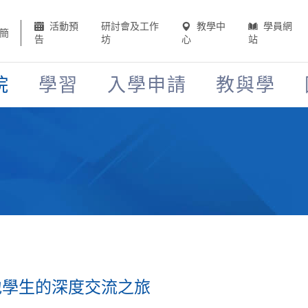
活動預
研討會及工作
教學中
學員網
簡
告
坊
心
站
院
學習
入學申請
教與學
地學生的深度交流之旅