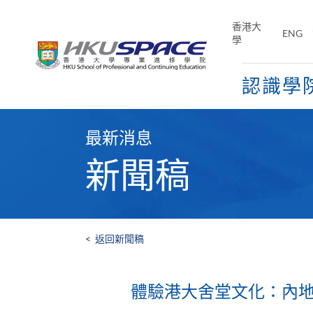
Skip
to
香港大
ENG
main
學
content
認識學
Main
content
最新消息
start
新聞稿
<
返回新聞稿
體驗港大舍堂文化：內