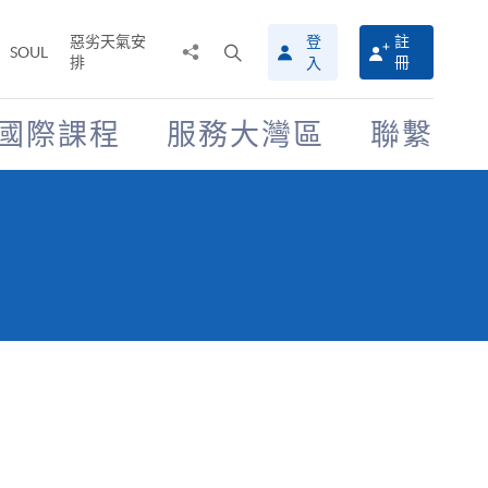
惡劣天氣安
登
註
分
打
SOUL
排
冊
入
享
開
至
搜
尋
國際課程
服務大灣區
聯繫
介
面