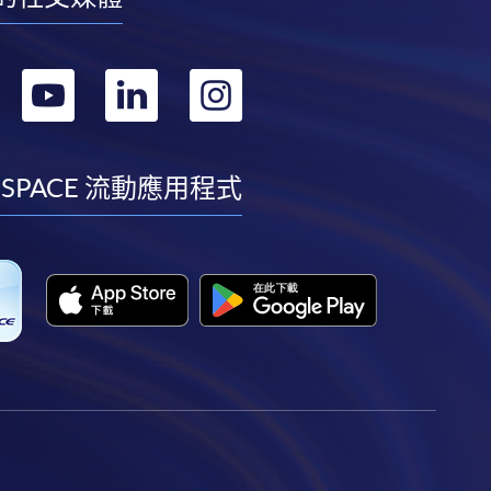
轉
轉
轉
轉
到
到
到
到
facebook
youtube
linkedin
instagram
 SPACE 流動應用程式