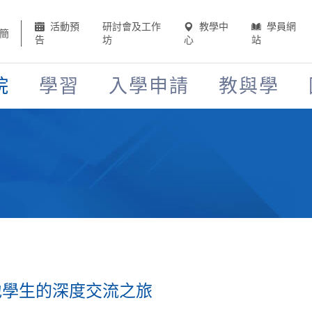
活動預
研討會及工作
教學中
學員網
簡
告
坊
心
站
院
學習
入學申請
教與學
地學生的深度交流之旅