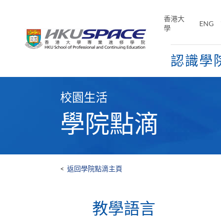
Skip
to
香港大
ENG
main
學
content
認識學
Main
content
校園生活
start
學院點滴
<
返回學院點滴主頁
教學語言