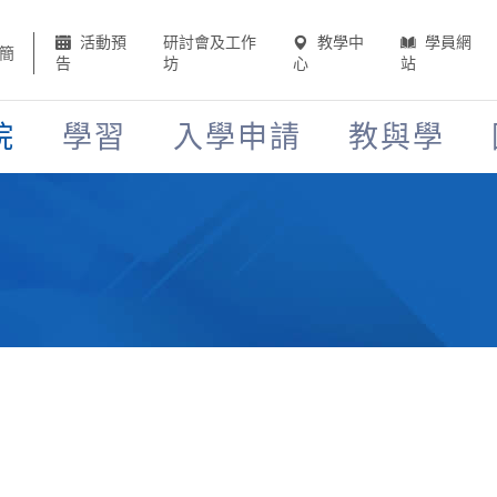
活動預
研討會及工作
教學中
學員網
簡
告
坊
心
站
院
學習
入學申請
教與學