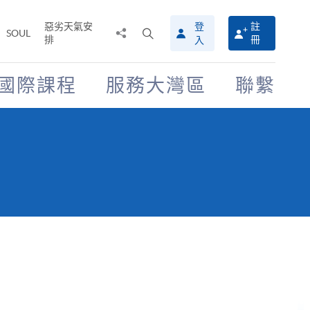
惡劣天氣安
登
註
分
打
SOUL
排
冊
入
享
開
至
搜
尋
國際課程
服務大灣區
聯繫
介
面