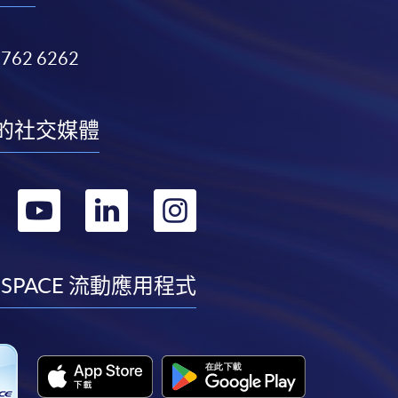
3762 6262
的社交媒體
轉
轉
轉
轉
到
到
到
到
facebook
youtube
linkedin
instagram
 SPACE 流動應用程式