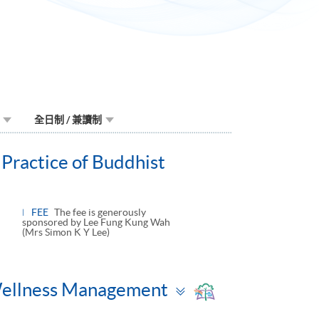
全日制 / 兼讀制
 Practice of Buddhist
FEE
The fee is generously
sponsored by Lee Fung Kung Wah
(Mrs Simon K Y Lee)
Toggle
 Wellness Management
panel