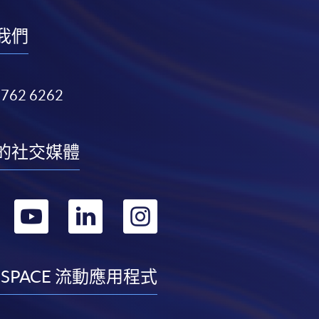
我們
3762 6262
的社交媒體
轉
轉
轉
轉
到
到
到
到
facebook
youtube
linkedin
instagram
 SPACE 流動應用程式