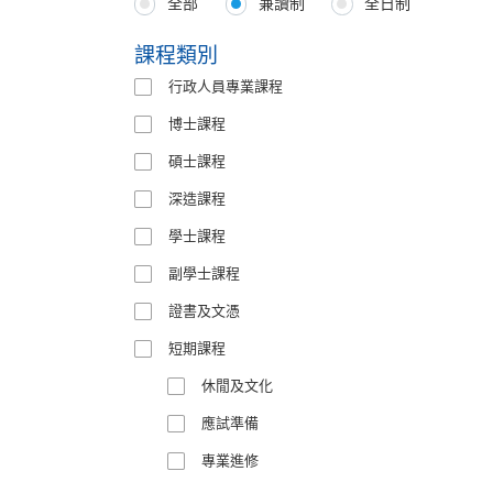
全部
兼讀制
全日制
Programmes
Type
課程類別
行政人員專業課程
博士課程
碩士課程
深造課程
學士課程
副學士課程
證書及文憑
短期課程
休閒及文化
應試準備
專業進修