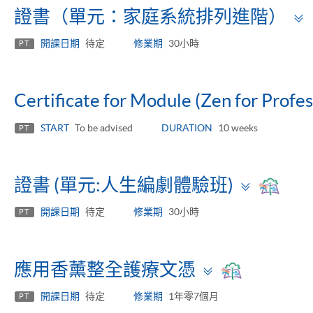
證書（單元：家庭系統排列進階）
開課日期
待定
修業期
30小時
PT
Certificate for Module (Zen for Profe
START
To be advised
DURATION
10 weeks
PT
Toggle
證書 (單元:人生編劇體驗班)
panel
開課日期
待定
修業期
30小時
PT
Toggle
應用香薰整全護療文憑
panel
開課日期
待定
修業期
1年零7個月
PT