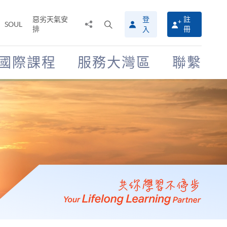
惡劣天氣安
登
註
分
打
SOUL
排
冊
入
享
開
至
搜
尋
國際課程
服務大灣區
聯繫
介
面