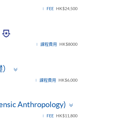
FEE
HK$24,500
ggle
nel
課程費用
HK$8000
Toggle
礎）
panel
課程費用
HK$6,000
Toggle
ensic Anthropology)
panel
FEE
HK$11,800