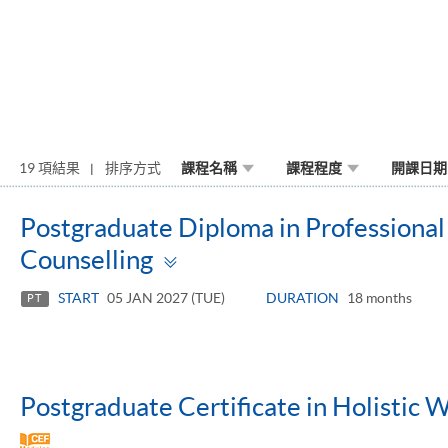
19 項結果
排序方式
課程名稱
課程程度
開課日期
Postgraduate Diploma in Professional
Toggle
Counselling
panel
START
05 JAN 2027 (TUE)
DURATION
18 months
PT
Postgraduate Certificate in Holistic