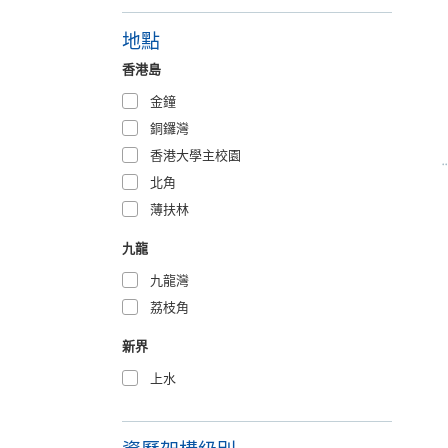
地點
香港島
金鐘
銅鑼灣
香港大學主校園
北角
薄扶林
九龍
九龍灣
荔枝角
新界
上水