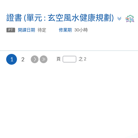
Tog
證書 (單元 : 玄空風水健康規劃)
pan
開課日期
待定
修業期
30小時
PT
本
下
1
2
頁
之 2
一
最
頁
頁
後
一
頁