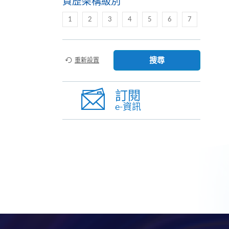
資歷架構級別
1
2
3
4
5
6
7
搜尋
重新設置
訂閱
e-資訊