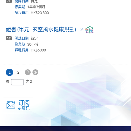
開課日期
待定
PT
修業期
1年零7個月
課程費用
HK$23,800
Toggle
證書 (單元 : 玄空風水健康規劃)
panel
開課日期
待定
PT
修業期
30小時
課程費用
HK$6000
下
本
1
2
一
页
最
页
之 2
页
后
一
页
订阅
e-资讯