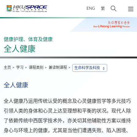
Skip
打
ENG
繁
to
弹
main
开
出
Main
content
搜
主
content
菜
寻
start
单
介
健康护理、体育及健康
面
全人健康
主页
学习
课程类别
兼读制课程
生命科学及科技
全人健康
全人健康乃运用传统认受的概念及心灵健康哲学等多元技巧
引领人类的身体和心灵上达至理想和平衡的状况。现代人除
了依赖传统中西医学技术外，亦关切其他辅助性方案以维持
身心与环境上的健康，尤其是当他们遭遇失败、陷入困境、