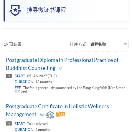
搜寻微证书课程
19 项结果
排序方式
课程名称
Postgraduate Diploma in Professional Practice of
Toggle
Buddhist Counselling
panel
START
05 JAN 2027 (TUE)
PT
DURATION
18 months
FEE
The fee is generously sponsored by Lee Fung Kung Wah (Mrs Simon
K Y Lee)
Postgraduate Certificate in Holistic Wellness
Toggle
Management
panel
START
To be advised
PT
DURATION
6 months