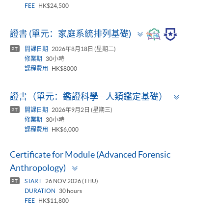
FEE
HK$24,500
Toggle
證書 (單元：家庭系統排列基礎)
panel
開課日期
2026年8月18日 (星期二)
PT
修業期
30小時
課程費用
HK$8000
Toggle
證書（單元：鑑證科學—人類鑑定基礎）
panel
開課日期
2026年9月2日 (星期三)
PT
修業期
30小時
課程費用
HK$6,000
Certificate for Module (Advanced Forensic
Toggle
Anthropology)
panel
START
26 NOV 2026 (THU)
PT
DURATION
30 hours
FEE
HK$11,800