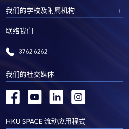
我们的学校及附属机构
联络我们
3762 6262
我们的社交媒体
转
转
转
转
到
到
到
到
facebook
youtube
linkedin
instag
HKU SPACE 流动应用程式