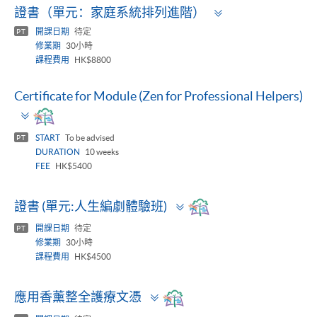
Toggle
證書（單元：家庭系統排列進階）
panel
開課日期
待定
PT
修業期
30小時
課程費用
HK$8800
Certificate for Module (Zen for Professional Helpers)
Toggle
panel
START
To be advised
PT
DURATION
10 weeks
FEE
HK$5400
Toggle
證書 (單元:人生編劇體驗班)
panel
開課日期
待定
PT
修業期
30小時
課程費用
HK$4500
Toggle
應用香薰整全護療文憑
panel