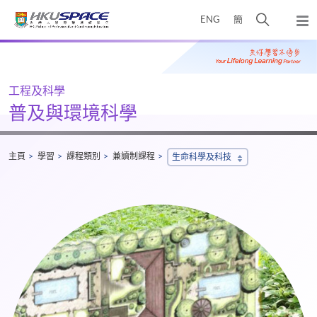
Skip
打
ENG
簡
to
彈
main
開
出
Main
content
搜
主
content
選
尋
start
單
介
工程及科學
面
普及與環境科學
主頁
學習
課程類別
兼讀制課程
生命科學及科技