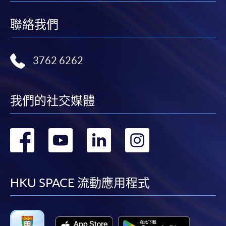
聯絡我們
3762 6262
我們的社交媒體
轉
轉
轉
轉
到
到
到
到
facebook
youtube
linkedin
instag
HKU SPACE 流動應用程式