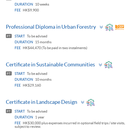
DURATION
10 weeks
FEE
HK$9,900
Toggle
Professional Diploma in Urban Forestry
panel
START
To be advised
PT
DURATION
15 months
FEE
HK$44,470 (To be paid in two instalments)
Toggle
Certificate in Sustainable Communities
panel
START
To be advised
PT
DURATION
10 months
FEE
HK$29,160
Toggle
Certificate in Landscape Design
panel
START
To be advised
PT
DURATION
1 year
FEE
HK$30,000 plus expenses incurred in optional field trips / site visits,
subject to review.