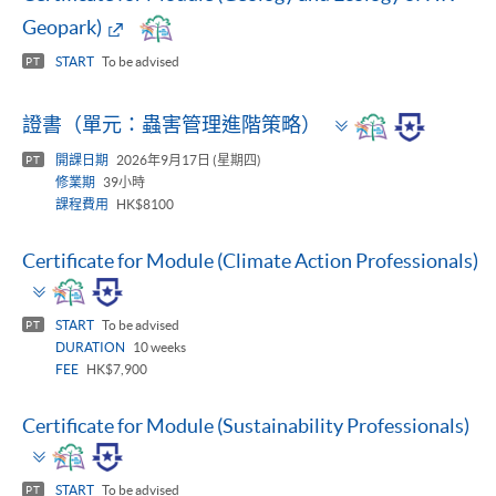
Geopark)
START
To be advised
PT
Toggle
證書（單元：蟲害管理進階策略）
panel
開課日期
2026年9月17日 (星期四)
PT
修業期
39小時
課程費用
HK$8100
Certificate for Module (Climate Action Professionals)
Toggle
panel
START
To be advised
PT
DURATION
10 weeks
FEE
HK$7,900
Certificate for Module (Sustainability Professionals)
Toggle
panel
START
To be advised
PT