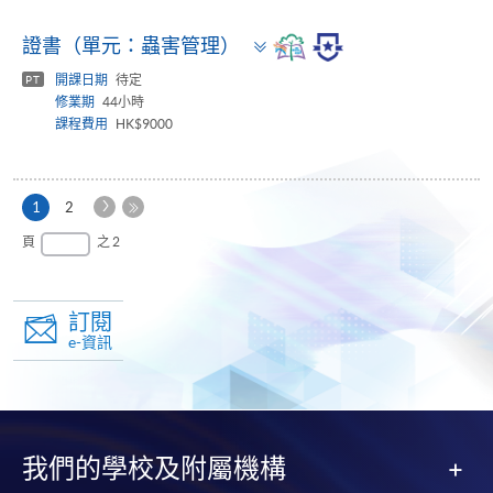
Toggle
證書（單元：蟲害管理）
panel
開課日期
待定
PT
修業期
44小時
課程費用
HK$9000
下
本
1
2
一
頁
最
頁
之 2
頁
後
一
頁
訂閱
e-資訊
我們的學校及附屬機構