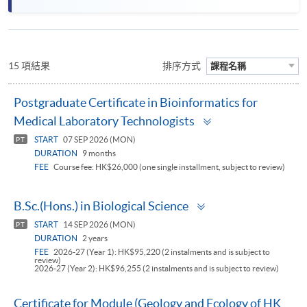
15 項結果
排序方式
課程名稱
Postgraduate Certificate in Bioinformatics for
Toggle
Medical Laboratory Technologists
panel
START
07 SEP 2026 (MON)
PT
DURATION
9 months
FEE
Course fee: HK$26,000 (one single installment, subject to review)
Toggle
B.Sc.(Hons.) in Biological Science
panel
START
14 SEP 2026 (MON)
PT
DURATION
2 years
FEE
2026-27 (Year 1): HK$95,220 (2 instalments and is subject to
review)
2026-27 (Year 2): HK$96,255 (2 instalments and is subject to review)
Certificate for Module (Geology and Ecology of HK