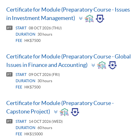
Certificate for Module (Preparatory Course - Issues
Toggle
in Investment Management)
panel
START
08 OCT 2026 (THU)
PT
DURATION
30 hours
FEE
HK$7500
Certificate for Module (Preparatory Course - Global
Toggle
Issues in Finance and Accounting)
panel
START
09 OCT 2026 (FRI)
PT
DURATION
30 hours
FEE
HK$7500
Certificate for Module (Preparatory Course -
Toggle
Capstone Project)
panel
START
14 OCT 2026 (WED)
PT
DURATION
60 hours
FEE
HK$15000