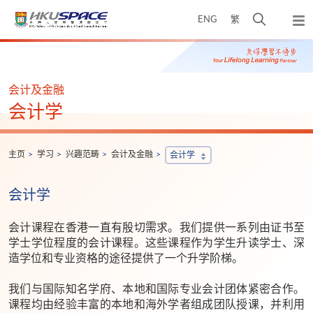
Skip
打
ENG
繁
to
弹
main
开
出
Main
content
搜
主
content
菜
寻
start
单
介
会计及金融
面
会计学
主页
学习
兴趣范畴
会计及金融
会计学
会计学
会计课程在香港一直有殷切需求。我们提供一系列由证书至
学士学位程度的会计课程。这些课程作为学生升读学士、深
造学位和专业资格的途径提供了一个升学阶梯。
我们与国际知名学府、本地和国际专业会计团体紧密合作。
课程均由经验丰富的本地和海外学者组成团队授课，并利用