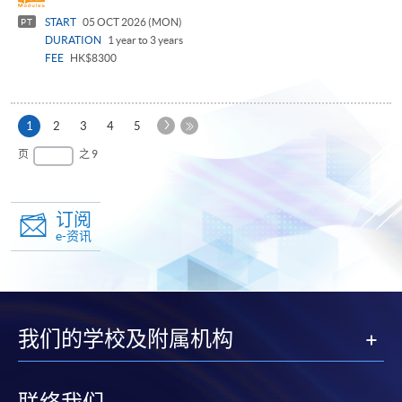
START
05 OCT 2026 (MON)
PT
DURATION
1 year to 3 years
FEE
HK$8300
下
本
1
2
3
4
5
一
页
最
页
之 9
页
后
一
页
订阅
e-资讯
我们的学校及附属机构