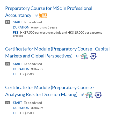
Preparatory Course for MSc in Professional
Toggle
Accountancy
panel
START
To be advised
PT
DURATION
6 months to 5 years
FEE
HK$7,500 per elective module and HK$ 15,000 per capstone
project
Certificate for Module (Preparatory Course - Capital
Toggle
Markets and Global Perspectives)
panel
START
To be advised
PT
DURATION
30 hours
FEE
HK$7500
Certificate for Module (Preparatory Course -
Toggle
Analysing Risk for Decision Making)
panel
START
To be advised
PT
DURATION
30 hours
FEE
HK$7500