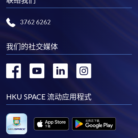
联络我们
3762 6262
我们的社交媒体
转
转
转
转
到
到
到
到
facebook
youtube
linkedin
instag
HKU SPACE 流动应用程式