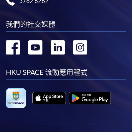
3762 6262
我們的社交媒體
轉
轉
轉
轉
到
到
到
到
facebook
youtube
linkedin
instag
HKU SPACE 流動應用程式