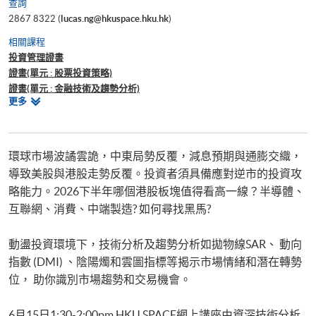
查詢
2867 8322 (
lucas.ng@hkuspace.hku.hk
)
相關課程
投資管理證書
證書(單元 : 股票投資策略)
證書(單元 : 金融技術及趨勢分析)
相
更多
證書(單元 : 外匯、衍生工具、結構性產品及對沖基金交易策略)
關
證書（單元：美股投資策略）
課
證書（單元 : 全方位基礎金融交易策略）
程
Certificate for Module (Momentum Investing)
環球市場波譎雲詭，中東局勢反覆，減息預期與通膨交織，
導致美股與港股走勢反覆。投資者須具備應對逆市的投資攻
略能力。2026下半年哪個港股板塊值得看高一線？半導體、
互聯網、消費、中端製造? 如何尋找黑馬?
動盪投資環境下，技術分析及趨勢分析如拋物線SAR、 動向
指數 (DMI) 、陰陽燭和雲圖指標等揭示市場情緒和潛在轉勢
位， 助你識別市場趨勢和交易機會。
6月15日1:30-2:00pm HKU SPACE網上講座由資深技術分析