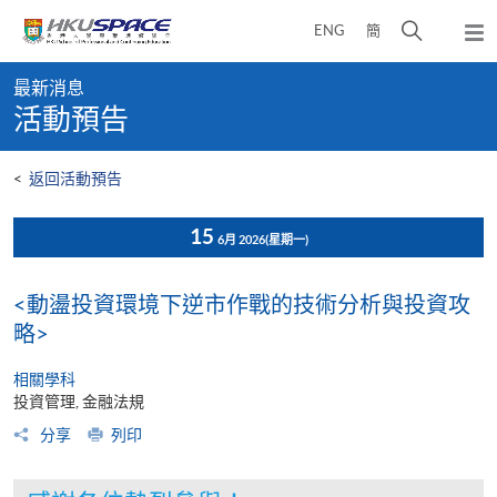
Skip
打
ENG
簡
to
彈
main
開
出
Main
content
搜
主
最新消息
content
選
尋
活動預告
start
單
介
面
<
返回活動預告
15
6月 2026
(星期一)
<動盪投資環境下逆市作戰的技術分析與投資攻
略>
相關學科
投資管理, 金融法規
分享
列印