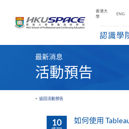
Skip
to
香港大
ENG
main
學
content
認識學
Main
content
最新消息
start
活動預告
<
返回活動預告
如何使用 Tablea
10
6月 2026