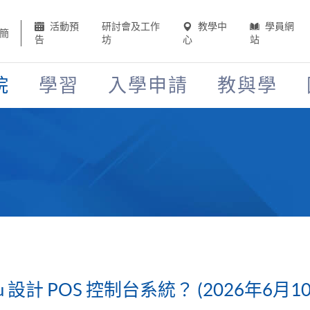
活動預
研討會及工作
教學中
學員網
簡
告
坊
心
站
院
學習
入學申請
教與學
u 設計 POS 控制台系統？ (2026年6月1