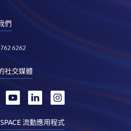
我們
3762 6262
的社交媒體
轉
轉
轉
轉
到
到
到
到
facebook
youtube
linkedin
instagram
 SPACE 流動應用程式