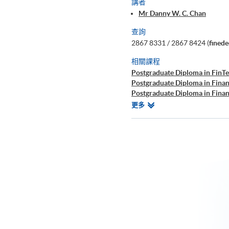
講者
Mr Danny W. C. Chan
查詢
2867 8331 / 2867 8424 (
fined
相關課程
Postgraduate Diploma in FinTe
Postgraduate Diploma in Finan
Postgraduate Diploma in Finan
Certificate for Module (Techni
相
更多
Certificate for Module (Busine
關
Executive Certificate in Interp
課
Big Data and FinTech Executiv
程