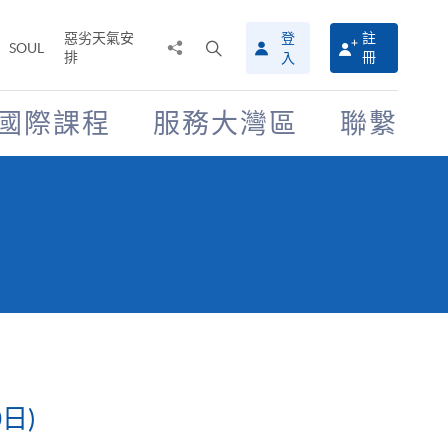
惡劣天氣安
登
註
分
打
SOUL
排
冊
入
享
開
至
搜
尋
國際課程
服務大灣區
聯繫
介
面
0日)