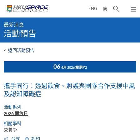
Skip
打
ENG
簡
to
彈
main
開
出
Main
content
搜
主
最新消息
content
選
尋
活動預告
start
單
介
面
<
返回活動預告
06
6月 2026
(星期六)
攜手同行：透過飲食、照護與團隊合作支援中風
及認知障礙症
活動系列
2026 開放日
相關學科
營養學
分享
列印