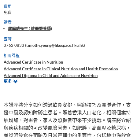
費用
免費
講者
盧庭威先生 ( 註冊營養師)
查詢
3762 0833 (
timothy.yeung@hkuspace.hku.hk
)
相關課程
Advanced Certificate in Nutrition
Advanced Certificate in Clinical Nutrition and Health Promotion
Advanced Diploma in Child and Adolescent Nutrition
相
更多
Bachelor of Science (Honours) Food and Nutrition
關
Certificate for Module (Integrated Community Care: Neurological
課
Disorders Rehabilitation Course)
程
證書 (單元 : 腦部及精神健康營養學)
本講座將分享如何透過飲食安排、照顧技巧及團隊合作，支
援中風及認知障礙症患者。隨着香港人口老化，相關個案持
續增加，對患者、家人及照顧者帶來不少挑戰。講座將介紹
與疾病相關的可改變風險因素，如肥胖、高血壓及糖尿病，
並說明飲食在預防及日常管理中的重要性，包括地中海飲食