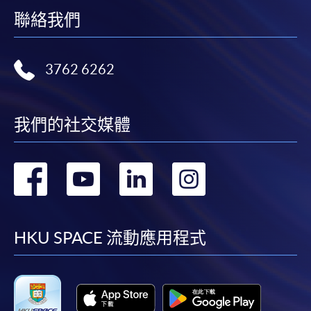
聯絡我們
3762 6262
我們的社交媒體
轉
轉
轉
轉
到
到
到
到
facebook
youtube
linkedin
instag
HKU SPACE 流動應用程式