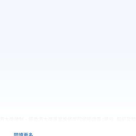
大學體制，經香港大學專業進修學院頒授證書 (單元 : 腦部及
閱讀更多