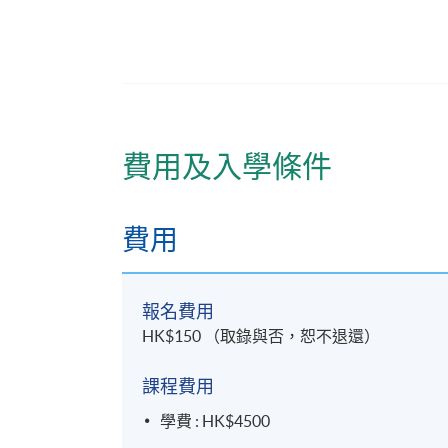
1. 出席率達七成或以上；及
2. 整體成績合格
報名代碼
2440-HS209A
費用及入學條件
日期 / 時間
逢周三，6:45pm - 9:45pm
費用
修業期
報名費用
33小時
HK$150 （取錄與否，恕不退還）
地點
課程費用
香港大學專業進修學院教學中心 (銅鑼灣/
學費 : HK$4500