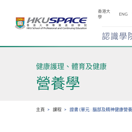
Skip
to
香港大
ENG
main
學
content
認識學
Main
content
start
健康護理、體育及健康
營養學
主頁
課程
證書 (單元 : 腦部及精神健康營養