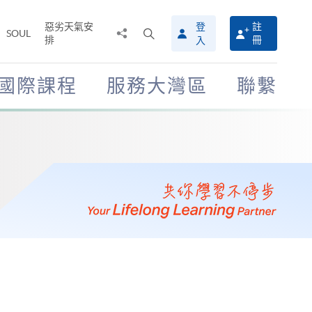
惡劣天氣安
登
註
分
打
SOUL
排
冊
入
享
開
至
搜
尋
國際課程
服務大灣區
聯繫
介
面