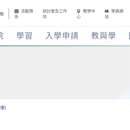
活動預
研討會及工作
教學中
學員網
簡
告
坊
心
站
院
學習
入學申請
教與學
學)