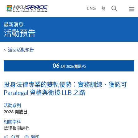
Skip
打
ENG
簡
to
彈
main
開
出
Main
content
搜
主
最新消息
content
選
尋
活動預告
start
單
介
面
<
返回活動預告
06
6月 2026
(星期六)
投身法律專業的雙軌優勢：實務訓練、獲認可
Paralegal 資格與銜接 LLB 之路
活動系列
2026 開放日
相關學科
法律相關課程
分享
列印