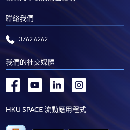
聯絡我們
3762 6262
我們的社交媒體
轉
轉
轉
轉
到
到
到
到
facebook
youtube
linkedin
instag
HKU SPACE 流動應用程式