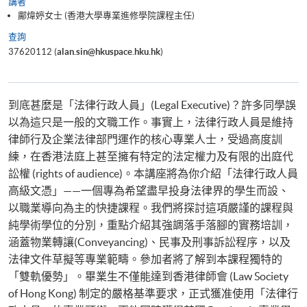
講者
鄺煒婷女士 (香港大學專業進修學院課程主任)
查詢
37620112 (
alan.sin@hkuspace.hku.hk
)
到底甚麼是「法律行政人員」(Legal Executive)？許多同學誤
以為這只是一般的文職工作。事實上，法律行政人員是維持
律師行及企業法律部門運作的核心專業人士，受過高度訓
練，在香港法庭上甚至擁有特定的法定權力及有限的出庭代
訟權 (rights of audience)。本講座將為你介紹「法律行政人員
高級文憑」——一個專為希望盡早投身法律界的學生而設、
以職業導向為主的快捷課程。我們將探討這項嚴謹的課程與
純學術學位的分別，重點介紹其強調落手落腳的實務培訓，
涵蓋物業轉讓(Conveyancing)、民事及刑事訴訟程序，以及
法律文件草擬等專業範疇。參加者將了解到本課程獨特的
「雙軌優勢」。畢業生不僅能達到香港律師會 (Law Society
of Hong Kong) 制定的嚴格基準要求，正式獲准使用「法律行