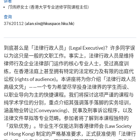
讲者
邝炜婷女士 (香港大学专业进修学院课程主任)
查询
37620112 (
alan.sin@hkuspace.hku.hk
)
到底甚么是「法律行政人员」(Legal Executive)？许多同学误
以为这只是一般的文职工作。事实上，法律行政人员是维持
律师行及企业法律部门运作的核心专业人士，受过高度训
练，在香港法庭上甚至拥有特定的法定权力及有限的出庭代
讼权 (rights of audience)。本讲座将为你介绍「法律行政人员
高级文凭」——一个专为希望尽早投身法律界的学生而设、
以职业导向为主的快捷课程。我们将探讨这项严谨的课程与
纯学术学位的分别，重点介绍其强调落手落脚的实务培训，
涵盖物业转让(Conveyancing)、民事及刑事诉讼程序，以及
法律文件草拟等专业范畴。参加者将了解到本课程独特的
「双轨优势」。毕业生不仅能达到香港律师会 (Law Society
of Hong Kong) 制定的严格基准要求，正式获准使用「法律行