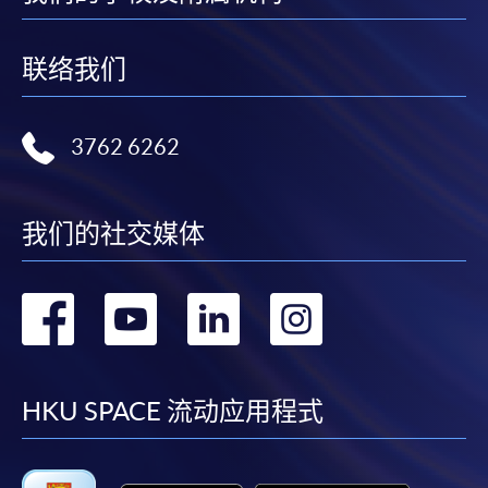
联络我们
3762 6262
我们的社交媒体
转
转
转
转
到
到
到
到
facebook
youtube
linkedin
instag
HKU SPACE 流动应用程式