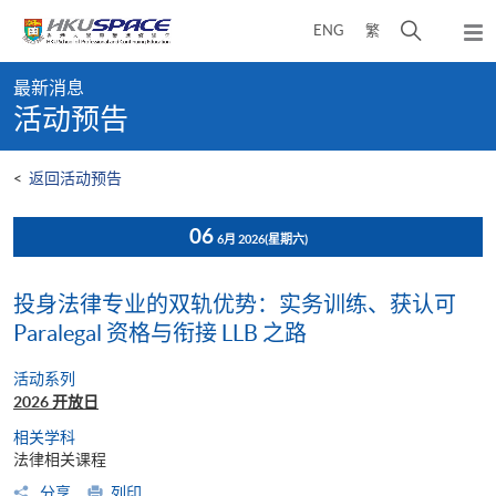
Skip
打
ENG
繁
to
弹
main
开
出
Main
content
搜
主
最新消息
content
菜
寻
活动预告
start
单
介
面
<
返回活动预告
06
6月 2026
(星期六)
投身法律专业的双轨优势：实务训练、获认可
Paralegal 资格与衔接 LLB 之路
活动系列
2026 开放日
相关学科
法律相关课程
分享
列印