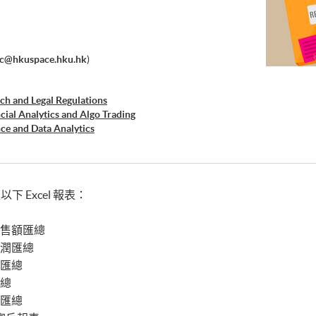
ec@hkuspace.hku.hk
)
ch and Legal Regulations
cial Analytics and Algo Trading
ce and Data Analytics
cal Analysis and Data Analytics for Stock Investment)
ss Intelligence and Data Automation)
retation and Visualization of Business Big Data
e Workshop Series - Big Data and Data Visualization
 Excel 報表：
銷售額匯總
利潤匯總
額匯總
匯總
額匯總