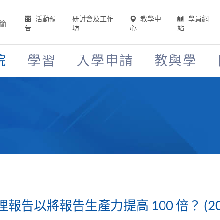
活動預
研討會及工作
教學中
學員網
簡
告
坊
心
站
院
學習
入學申請
教與學
告以將報告生產力提高 100 倍？ (202