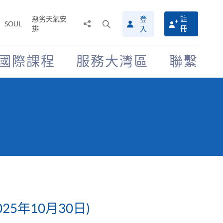
惡劣天氣安
登
註
分
打
SOUL
排
冊
入
享
開
至
搜
尋
國際課程
服務大灣區
聯繫
介
面
5年10月30日)