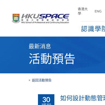
Skip
to
香港大
ENG
main
學
content
認識學
Main
content
最新消息
start
活動預告
<
返回活動預告
如何設計動態管理報
30
10月 2025