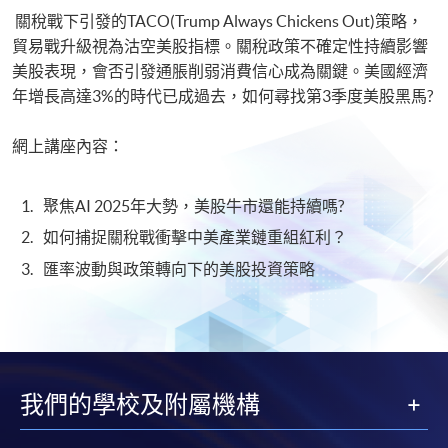
關稅戰下引發的TACO(Trump Always Chickens Out)策略，
貿易戰升級視為沽空美股指標。關稅政策不確定性持續影響
美股表現，會否引發通脹削弱消費信心成為關鍵。美國經濟
年增長高達3%的時代已成過去，如何尋找第3季度美股黑馬?
網上講座內容：
聚焦AI 2025年大勢，美股牛市還能持續嗎?
如何捕捉關稅戰衝擊中美產業鏈重組紅利？
匯率波動與政策轉向下的美股投資策略
我們的學校及附屬機構