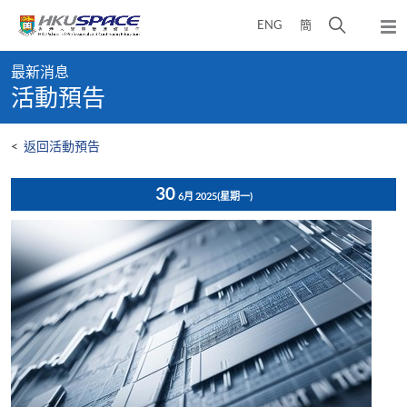
Skip
打
ENG
簡
to
彈
main
開
出
Main
content
搜
主
最新消息
content
選
尋
活動預告
start
單
介
面
<
返回活動預告
30
6月 2025
(星期一)