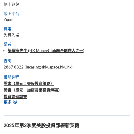
網上參與
網上平台
Zoom
費用
免費入場
講者
梁耀康先生 (HK MoneyClub聯合創辦人之一)
查詢
2867 8322 (
lucas.ng@hkuspace.hku.hk
)
相關課程
證書（單元：美股投資策略）
證書（單元：加密貨幣投資解碼）
投資管理證書
相
更多
證書(單元 : 股票投資策略)
關
證書(單元 : 金融技術及趨勢分析)
課
證書(單元 : 外匯、衍生工具、結構性產品及對沖基金交易策略)
程
證書（單元 : 全方位基礎金融交易策略）
2025年第3季度美股投資部署新契機