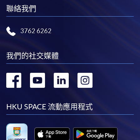
聯絡我們
3762 6262
我們的社交媒體
轉
轉
轉
轉
到
到
到
到
facebook
youtube
linkedin
instag
HKU SPACE 流動應用程式