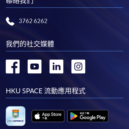
聯絡我們
3762 6262
我們的社交媒體
轉
轉
轉
轉
到
到
到
到
facebook
youtube
linkedin
instag
HKU SPACE 流動應用程式