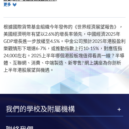
相
更多
證書(單元 : 外匯、衍生工具、結構性產品及對沖基金交易策略)
關
證書（單元：美股投資策略）
課
證書（單元：環球新經濟投資攻略）
程
證書（單元：加密貨幣投資解碼）
根據國際貨幣基金組織今年發佈的《世界經濟展望報告》，
美國經濟明年有望以2.6%的增長率領先，中國經濟2025年
GDP增長進一步放緩至4.5%。中金公司預計2025年港股盈利
樂觀情形下增速6-7%，或推動指數上行10-15%，對應恆指
24,000左右。2025上半年哪個港股板塊值得看高一線？半導
體、互聯網、消費、中端製造、新零售? 網上講座為你剖析
上半年港股展望與機遇。
我們的學校及附屬機構