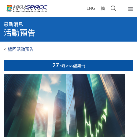
Skip
打
ENG
簡
to
彈
main
開
出
Main
content
搜
主
最新消息
content
選
尋
活動預告
start
單
介
面
<
返回活動預告
27
1月 2025
(星期一)