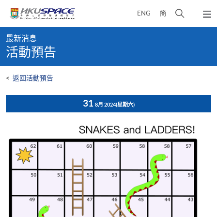
Skip
打
ENG
簡
to
彈
main
開
出
Main
content
搜
主
最新消息
content
選
尋
活動預告
start
單
介
面
<
返回活動預告
31
8月 2024
(星期六)