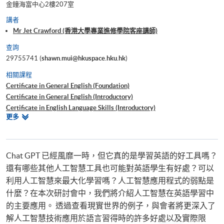
金鐘海富中心2樓207室
講者
Mr Jet Crawford (香港大學專業進修學院客座講師)
查詢
29755741 (
shawn.mui@hkuspace.hku.hk
)
相關課程
Certificate in General English (Foundation)
Certificate in General English (Introductory)
Certificate in English Language Skills (Introductory)
相
更多
Certificate in General English (Intermediate)
關
Certificate in English Language Skills (Intermediate)
課
Certificate in General English (Upper Intermediate)
程
Certificate in General English (Advanced)
Chat GPT 已經風靡一時，但它真的是學習英語的好工具嗎？
Diploma in General English
還有哪些其他人工智慧工具也可能對英語學生有好處？可以
Advanced Diploma in General English
利用人工智慧來最大化學習嗎？人工智慧應用程式的弱點是
Certificate in Business English Usage
什麼？在本次研討會中，我們將介紹人工智慧在英語學習中
Certificate in Advanced Business English
的主要應用。 透過查看現實世界的例子，與會者將更深入了
Diploma in Professional Communication (Financial Services)
解人工智慧技術應用於語言習得時的許多好處以及實際限
Certificate in IELTS Preparation for Academic and Professional Purposes