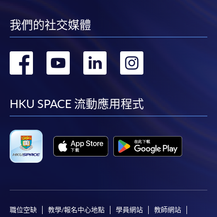
我們的社交媒體
轉
轉
轉
轉
到
到
到
到
facebook
youtube
linkedin
instag
HKU SPACE 流動應用程式
職位空缺
教學/報名中心地點
學員網站
教師網站