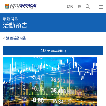
Skip
打
ENG
簡
to
彈
main
開
出
Main
content
搜
主
最新消息
content
選
尋
活動預告
start
單
介
面
<
返回活動預告
10
7月 2024
(星期三)