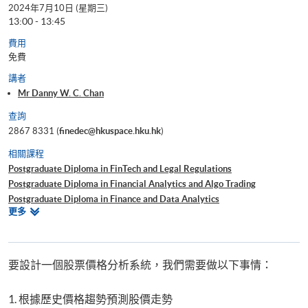
2024年7月10日 (星期三)
13:00 - 13:45
費用
免費
講者
Mr Danny W. C. Chan
查詢
2867 8331 (
finedec@hkuspace.hku.hk
)
相關課程
Postgraduate Diploma in FinTech and Legal Regulations
Postgraduate Diploma in Financial Analytics and Algo Trading
Postgraduate Diploma in Finance and Data Analytics
相
更多
Certificate for Module (Technical Analysis and Data Analytics for Stock
關
Investment)
課
Certificate for Module (Business Intelligence and Data Automation)
程
Certificate for Module (Business Analytics and Web Scraping)
要設計一個股票價格分析系統，我們需要做以下事情：
Executive Certificate in Interpretation and Visualization of Business Big
Data
1. 根據歷史價格趨勢預測股價走勢
Big Data and FinTech Executive Workshop Series - Big Data and Data