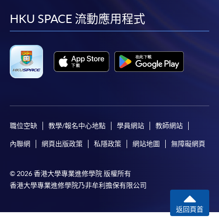
到
到
到
到
facebook
youtube
linkedin
instag
HKU SPACE 流動應用程式
職位空缺
教學/報名中心地點
學員網站
教師網站
內聯網
網頁出版政策
私隱政策
網站地圖
無障礙網頁
© 2026 香港大學專業進修學院 版權所有
香港大學專業進修學院乃非牟利擔保有限公司
返回頁首