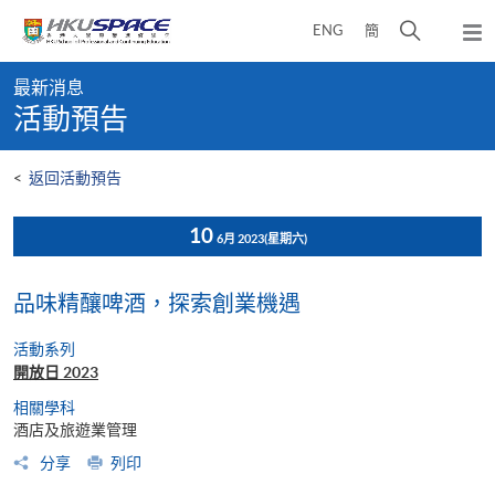
Skip
打
ENG
簡
to
彈
main
開
出
Main
content
搜
主
最新消息
content
選
尋
活動預告
start
單
介
面
<
返回活動預告
10
6月 2023
(星期六)
品味精釀啤酒，探索創業機遇
活動系列
開放日 2023
相關學科
酒店及旅遊業管理
分享
列印