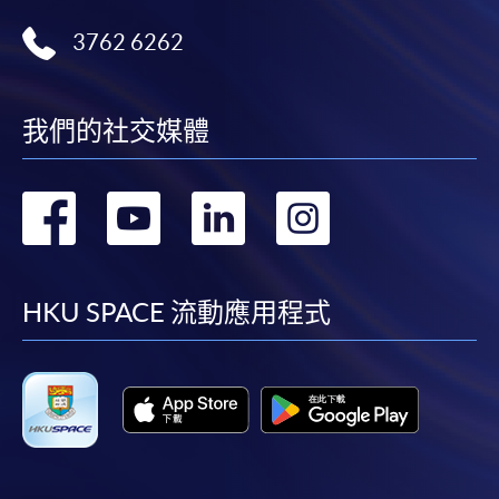
3762 6262
我們的社交媒體
轉
轉
轉
轉
到
到
到
到
facebook
youtube
linkedin
instag
HKU SPACE 流動應用程式