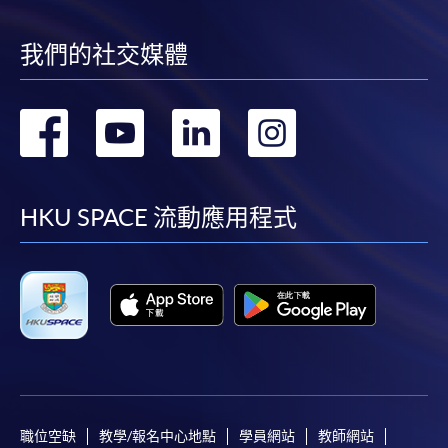
我們的社交媒體
轉
轉
轉
轉
到
到
到
到
facebook
youtube
linkedin
instag
HKU SPACE 流動應用程式
職位空缺
教學/報名中心地點
學員網站
教師網站