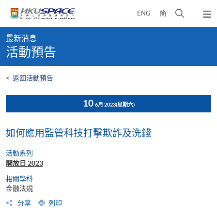
Skip
打
ENG
簡
to
彈
main
開
出
Main
content
搜
主
最新消息
content
選
尋
活動預告
start
單
介
面
<
返回活動預告
10
6月 2023
(星期六)
如何應用監管科技打擊欺詐及洗錢
活動系列
開放日 2023
相關學科
金融法規
分享
列印