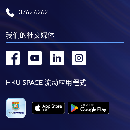
3762 6262
我们的社交媒体
转
转
转
转
到
到
到
到
facebook
youtube
linkedin
instag
HKU SPACE 流动应用程式