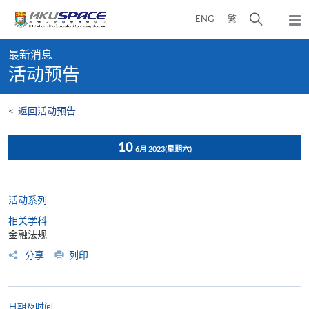
Skip
打
ENG
繁
to
弹
main
开
出
Main
content
搜
主
最新消息
content
菜
寻
活动预告
start
单
介
面
<
返回活动预告
10
6月 2023
(星期六)
活动系列
相关学科
金融法规
分享
列印
日期及时间