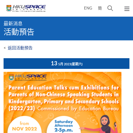
Skip
打
ENG
簡
to
彈
main
開
出
Main
content
搜
主
最新消息
content
選
尋
活動預告
start
單
介
面
<
返回活動預告
13
5月 2023
(星期六)