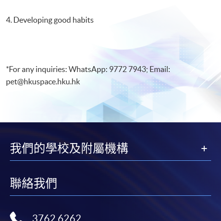
4. Developing good habits
*For any inquiries: WhatsApp: 9772 7943; Email:
pet@hkuspace.hku.hk
我們的學校及附屬機構
聯絡我們
3762 6262