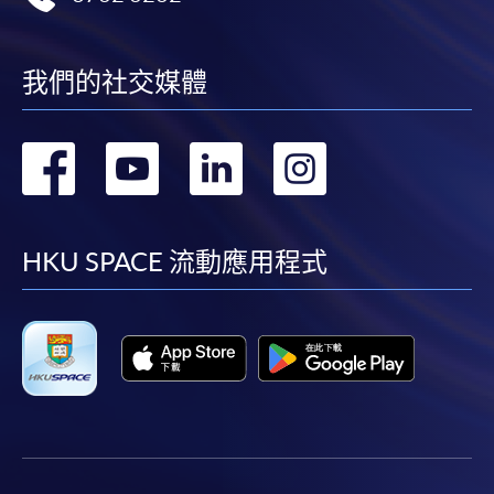
我們的社交媒體
轉
轉
轉
轉
到
到
到
到
facebook
youtube
linkedin
instag
HKU SPACE 流動應用程式