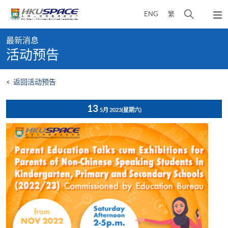
Skip
打
ENG
繁
to
弹
main
开
出
Main
content
搜
主
最新消息
content
菜
寻
活动预告
start
单
介
面
<
返回活动预告
13
5月 2023
(星期六)