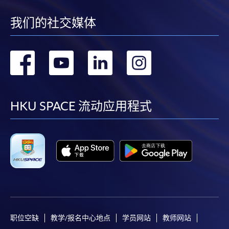
我们的社交媒体
转
转
转
转
到
到
到
到
facebook
youtube
linkedin
instag
HKU SPACE 流动应用程式
职位空缺
教学/报名中心地点
学员网站
教师网站