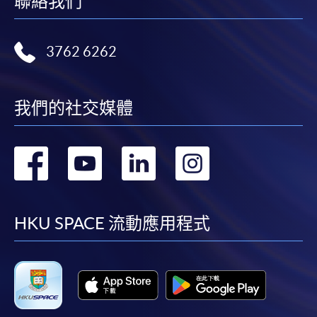
聯絡我們
3762 6262
我們的社交媒體
轉
轉
轉
轉
到
到
到
到
facebook
youtube
linkedin
instag
HKU SPACE 流動應用程式