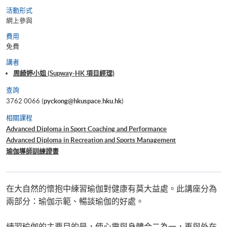
活動形式
網上參與
費用
免費
講者
周綺婷小姐 (Supway-HK 項目經理)
查詢
3762 0066 (
pyckong@hkuspace.hku.hk
)
相關課程
Advanced Diploma in Sport Coaching and Performance
Advanced Diploma in Recreation and Sports Management
瑜伽導師訓練證書
在大自然的懷抱中練習瑜伽對健康有莫大益處。此講座分為
兩部分：瑜伽示範、暢談瑜伽的好處。
練習瑜伽的主要目的是，使心靈與身體合二為一，再與外在