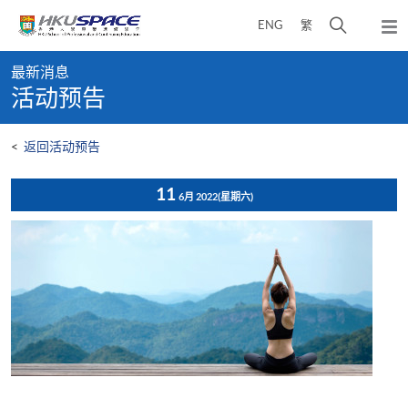
Skip
打
ENG
繁
to
弹
main
开
出
Main
content
搜
主
最新消息
content
菜
寻
活动预告
start
单
介
面
<
返回活动预告
11
6月 2022
(星期六)