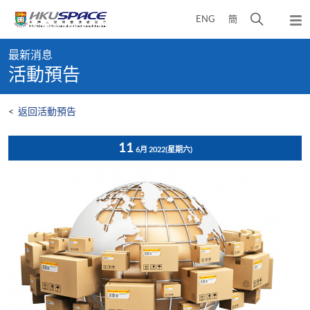
Skip
打
ENG
簡
to
彈
main
開
出
Main
content
搜
主
最新消息
content
選
尋
活動預告
start
單
介
面
<
返回活動預告
11
6月 2022
(星期六)