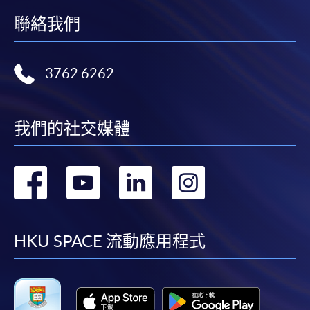
聯絡我們
3762 6262
我們的社交媒體
轉
轉
轉
轉
到
到
到
到
facebook
youtube
linkedin
instag
HKU SPACE 流動應用程式