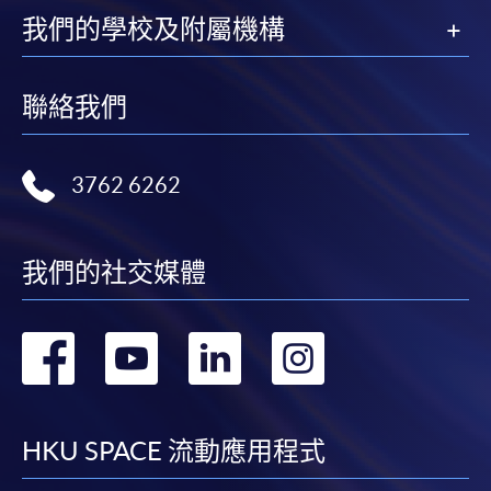
我們的學校及附屬機構
聯絡我們
3762 6262
我們的社交媒體
轉
轉
轉
轉
到
到
到
到
facebook
youtube
linkedin
instag
HKU SPACE 流動應用程式